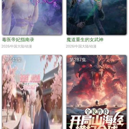
毒医帝妃指南录
魔道重生的女武神
2026/中国大陆/动漫
2026/中国大陆/动漫
第141集
第287集