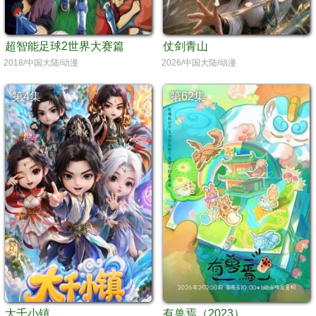
超智能足球2世界大赛篇
仗剑青山
2018/中国大陆/动漫
2026/中国大陆/动漫
第4集
第62集
大千小镇
有兽焉（2023）