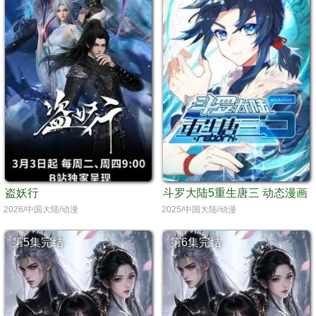
盗妖行
斗罗大陆5重生唐三 动态漫画
2026/中国大陆/动漫
2025/中国大陆/动漫
第5集完结
第6集完结