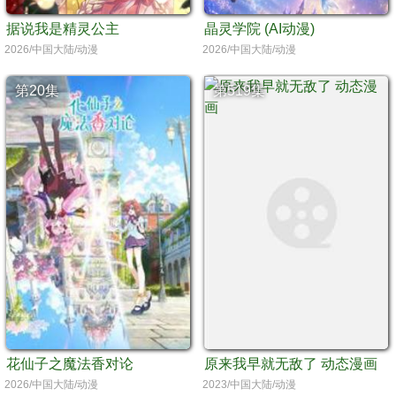
据说我是精灵公主
晶灵学院 (AI动漫)
2026/中国大陆/动漫
2026/中国大陆/动漫
第20集
第519集
花仙子之魔法香对论
原来我早就无敌了 动态漫画
2026/中国大陆/动漫
2023/中国大陆/动漫