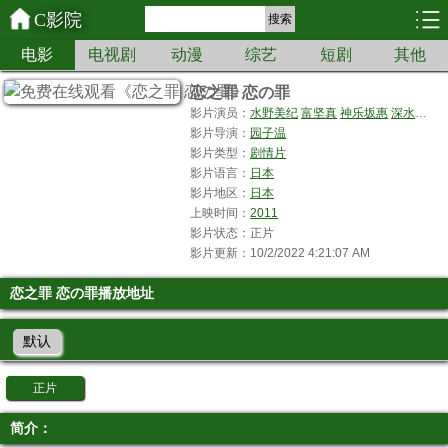
C影院
搜索
电影
电视剧
动漫
综艺
短剧
其他
恋之罪 恋の罪
影片演员：
水野美纪
富坚真
神乐坂惠
深水元基
影片导演：
园子温
影片类型：
剧情片
影片语言：
日本
影片地区：
日本
上映时间：
2011
影片状态：正片
影片更新：10/2/2022 4:21:07 AM
恋之罪 恋の罪播放地址
默认
正片
简介：