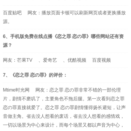
百度贴吧
网友：播放页面卡顿可以刷新网页或者更换播放
源。
6、手机版免费在线点播《恋之罪 恋の罪》哪些网站还有资
源？
网友：
芒果TV
、
爱奇艺
、
优酷视频
百度视频
7、《恋之罪 恋の罪》的评价：
Mtime时光网
网友：恋之罪 恋の罪非常不错的一部伦理
片，剧情不磨叽了，主要角色不拖后腿。第一次看到恋之罪
恋の罪直接就爱了。恋之罪 恋の罪剧情懂得扬长避短，让声
音做主角。省去没人想看的废话，省去没人想看的感情戏，
一切以场景为中心来设计，而每个场景又都以声音为中心，