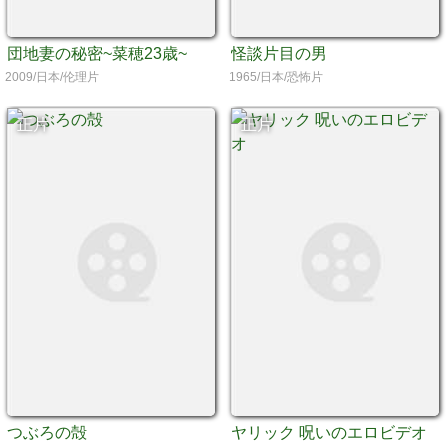
団地妻の秘密~菜穂23歳~
怪談片目の男
2009/日本/伦理片
1965/日本/恐怖片
正片
正片
つぶろの殻
ヤリック 呪いのエロビデオ