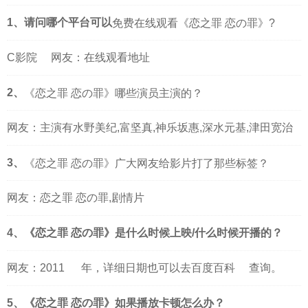
1、请问哪个平台可以
免费在线观看《恋之罪 恋の罪》?
C影院
网友：在线观看地址
2、
《恋之罪 恋の罪》哪些演员主演的？
网友：主演有水野美纪,富坚真,神乐坂惠,深水元基,津田宽治
3、
《恋之罪 恋の罪》广大网友给影片打了那些标签？
网友：恋之罪 恋の罪,剧情片
4、《恋之罪 恋の罪》是什么时候上映/什么时候开播的？
网友：
2011
年，详细日期也可以去
百度百科
查询。
5、《恋之罪 恋の罪》如果播放卡顿怎么办？