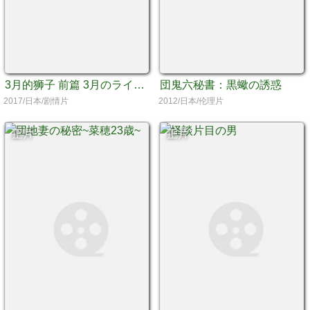
3月的狮子 前篇 3月のライオン 前編
団鬼六秘書：黒蠍の誘惑
2017/日本/剧情片
2012/日本/伦理片
正片
正片