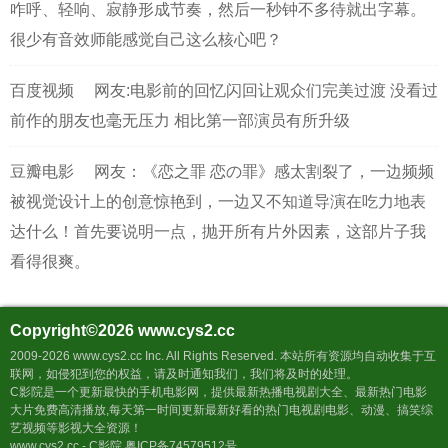
咋呼、轻响、寂静形成节奏，然后一秒钟不多待就出字幕。
很少有音效师能感觉自己这么核心吧？
百度视频
网友:电影前的回忆闪回让观众们完美过渡 没看过
前作的朋友也毫无压力 相比第一部演员有所升级
豆瓣电影
网友：《恋之罪 恋の罪》感太割裂了，一边频频
被视觉设计上的创意惊艳到，一边又不知道导演在吃力地表
达什么！首先要说明一点，抛开所有片外因素，这部片子我
看得很爽。
Copyright©2026
www.cys2.cc
2009-2026 www.cys2.cc Inc. All Rights Reserved. 本站所有资源均自动收集于互
联网，如侵犯到您的权益，请及时通知我们，我们将及时的处理。
C影院是一个更新最快的手机电影网，提供最新热播电视剧大全、最新热门电影
大片免费高清播放,每天第一时间更新最新好看的热门电视剧电影、动漫、搞笑综
艺视频等影视大全资源！
www.cys2.cc - C影院 粤ICP备74579512号