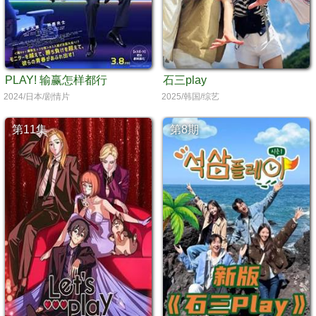
PLAY! 输赢怎样都行
石三play
2024/日本/剧情片
2025/韩国/综艺
第11集
第8期