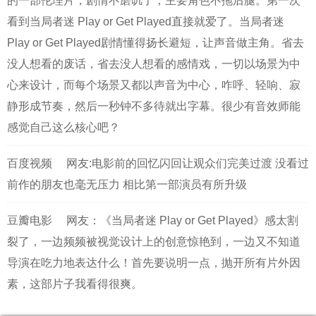
的一部伦理片，剧情不磨叽了，主要角色不拖后腿。第一次
看到当局者迷 Play or Get Played直接就爱了。当局者迷
Play or Get Played剧情懂得扬长避短，让声音做主角。省去
没人想看的废话，省去没人想看的感情戏，一切以场景为中
心来设计，而每个场景又都以声音为中心，咋呼、轻响、寂
静形成节奏，然后一秒钟不多待就出字幕。很少有音效师能
感觉自己这么核心吧？
百度视频
网友:电影前的回忆闪回让观众们完美过渡 没看过
前作的朋友也毫无压力 相比第一部演员有所升级
豆瓣电影
网友：《当局者迷 Play or Get Played》感太割
裂了，一边频频被视觉设计上的创意惊艳到，一边又不知道
导演在吃力地表达什么！首先要说明一点，抛开所有片外因
素，这部片子我看得很爽。