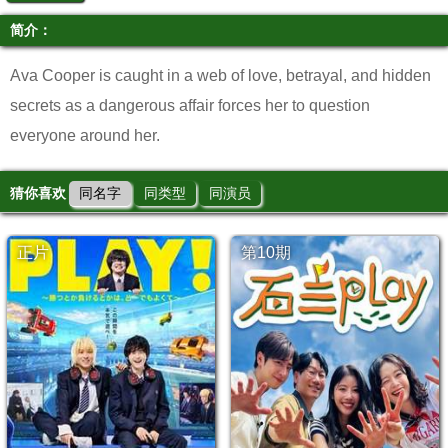
简介：
Ava Cooper is caught in a web of love, betrayal, and hidden
secrets as a dangerous affair forces her to question
everyone around her.
猜你喜欢
同名字
同类型
同演员
正片
第10期