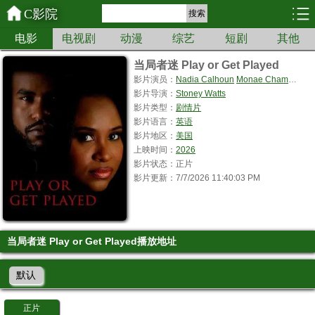
C影院
搜索
电影
电视剧
动漫
综艺
短剧
其他
当局者迷 Play or Get Played
影片演员：
Nadia Calhoun
Monae Champion
D
影片导演：
Stoney Watts
影片类型：
剧情片
影片语言：
英语
影片地区：
美国
上映时间：
2026
影片状态：正片
影片更新：7/7/2026 11:40:03 PM
当局者迷 Play or Get Played播放地址
默认
正片