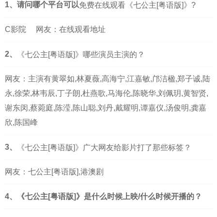
1、请问哪个平台可以
免费在线观看《七公主[粤语版]》?
C影院
网友：在线观看地址
2、
《七公主[粤语版]》哪些演员主演的？
网友：主演有黄翠如,林夏薇,高海宁,江嘉敏,邝洁楹,郑子诚,陆
永,徐荣,林韦辰,丁子朗,杜燕歌,马海伦,陈晓华,刘佩玥,黄智贤,
谢东闵,蔡菀庭,陈滢,陈山聪,刘丹,戴耀明,谭嘉仪,汤俊明,龚嘉
欣,陈国峰
3、
《七公主[粤语版]》广大网友给影片打了那些标签？
网友：七公主[粤语版],港澳剧
4、《七公主[粤语版]》是什么时候上映/什么时候开播的？