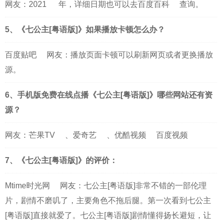
网友：
2021
年，详细日期也可以去
百度百科
查询。
5、《七公主[粤语版]》如果播放卡顿怎么办？
百度贴吧
网友：播放页面卡顿可以刷新网页或者更换播放
源。
6、手机版免费在线点播《七公主[粤语版]》哪些网站还有资
源？
网友：
芒果TV
、
爱奇艺
、
优酷视频
百度视频
7、《七公主[粤语版]》的评价：
Mtime时光网
网友：七公主[粤语版]非常不错的一部伦理
片，剧情不磨叽了，主要角色不拖后腿。第一次看到七公主
[粤语版]直接就爱了。七公主[粤语版]剧情懂得扬长避短，让