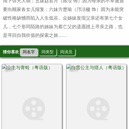
闯下弥天大祸；五妹赵君月（陈滢 饰）因为母亲的不幸遭遇
要向顾家各女儿报复；六妹方楚瑜（邝洁楹 饰）因为未能突
破性格缺憾而陷入人生低谷。众姊妹发现父亲还有第七个女
儿，七个形同陌路的姊妹为着亡父的遗愿踏上寻亲之路，也
是寻回自我价值的探索之旅……
猜你喜欢
同名字
同类型
同演员
正片
正片