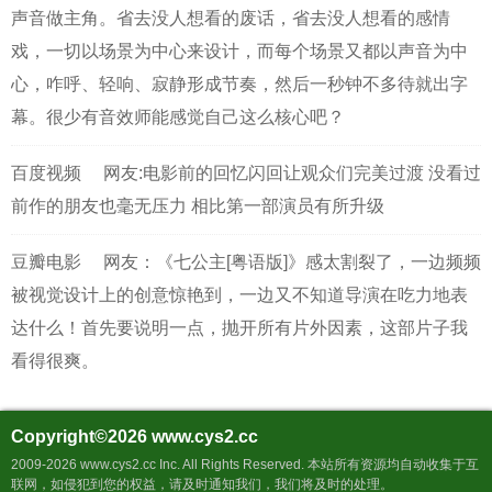
声音做主角。省去没人想看的废话，省去没人想看的感情
戏，一切以场景为中心来设计，而每个场景又都以声音为中
心，咋呼、轻响、寂静形成节奏，然后一秒钟不多待就出字
幕。很少有音效师能感觉自己这么核心吧？
百度视频
网友:电影前的回忆闪回让观众们完美过渡 没看过
前作的朋友也毫无压力 相比第一部演员有所升级
豆瓣电影
网友：《七公主[粤语版]》感太割裂了，一边频频
被视觉设计上的创意惊艳到，一边又不知道导演在吃力地表
达什么！首先要说明一点，抛开所有片外因素，这部片子我
看得很爽。
Copyright©2026
www.cys2.cc
2009-2026 www.cys2.cc Inc. All Rights Reserved. 本站所有资源均自动收集于互
联网，如侵犯到您的权益，请及时通知我们，我们将及时的处理。