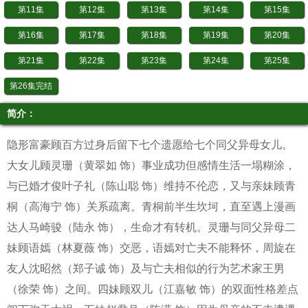
第11集
第12集
第13集
第14集
第15集
第16集
第17集
第18集
第19集
第20集
第21集
第22集
第23集
第24集
第25集
第26集完结
简介：
隐形富豪顾百方过身后留下七个遗愿给七个同父异母女儿。
大女儿顾灵珊（黄翠如 饰）事业成功但感情生活一塌糊涂，
与已婚才俊叶子礼（陈山聪 饰）维持不伦恋，又与亲妹顾青
桐（高海宁 饰）关系疏离。青桐前半生坎坷，直至遇上漫画
达人马崎骏（陆永 饰），生命才有转机。灵珊与同父异母二
妹顾语嫣（林夏薇 饰）交恶，语嫣对亡夫不能释怀，周旋在
友人沈昭然（郑子诚 饰）及与亡夫相似的行为艺术家王男
（徐荣 饰）之间。四妹顾双儿（江嘉敏 饰）的双面性格差点