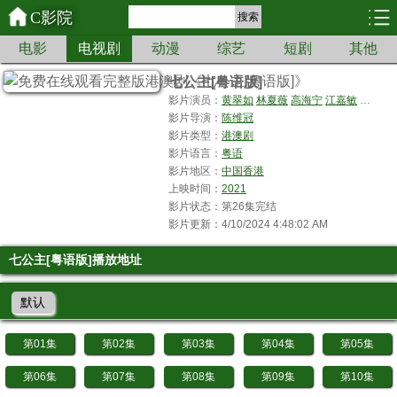
C影院
搜索
电影
电视剧
动漫
综艺
短剧
其他
七公主[粤语版]
影片演员：
黄翠如
林夏薇
高海宁
江嘉敏
邝洁楹
影片导演：
陈维冠
影片类型：
港澳剧
影片语言：
粤语
影片地区：
中国香港
上映时间：
2021
影片状态：第26集完结
影片更新：4/10/2024 4:48:02 AM
七公主[粤语版]播放地址
默认
第01集
第02集
第03集
第04集
第05集
第06集
第07集
第08集
第09集
第10集