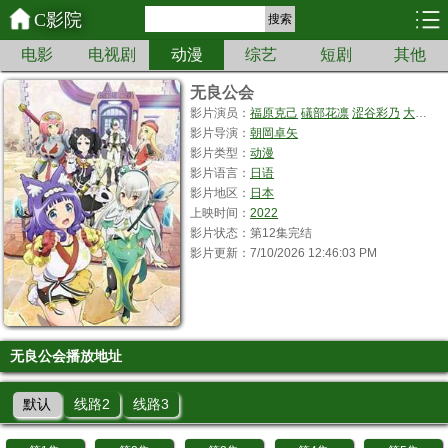
C影院
搜索
电影
电视剧
动漫
综艺
短剧
其他
无良公会
影片演员：
福原克己
礒部花凛
涩谷彩乃
大地叶
影片导演：
朝岡卓矢
影片类型：
动漫
影片语言：
日语
影片地区：
日本
上映时间：
2022
影片状态：第12集完结
影片更新：7/10/2026 12:46:03 PM
无良公会播放地址
默认
线路2
线路3