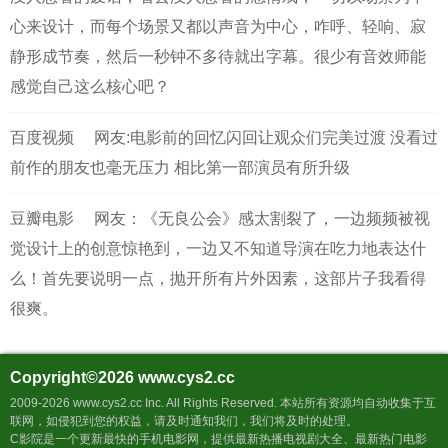
心来设计，而每个场景又都以声音为中心，咋呼、轻响、寂
静形成节奏，然后一秒钟不多待就出字幕。很少有音效师能
感觉自己这么核心吧？
百度视频
网友:电影前的回忆闪回让观众们完美过渡 没看过
前作的朋友也毫无压力 相比第一部演员有所升级
豆瓣电影
网友：《无良公会》感太割裂了，一边频频被视
觉设计上的创意惊艳到，一边又不知道导演在吃力地表达什
么！首先要说明一点，抛开所有片外因素，这部片子我看得
很爽。
Copyright©2026
www.cys2.cc
2009-2026 www.cys2.cc Inc. All Rights Reserved. 本站所有资源均自动收集于互
联网，如侵犯到您的权益，请及时通知我们，我们将及时的处理。
C影院是一个更新最快的手机电影网，提供最新热播电视剧大全、最新热门电影