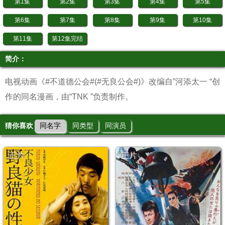
第1集
第2集
第3集
第4集
第5集
第6集
第7集
第8集
第9集
第10集
第11集
第12集完结
简介：
电视动画《#不道德公会#(#无良公会#)》改编自”河添太一 “创
作的同名漫画，由“TNK ”负责制作。
猜你喜欢
同名字
同类型
同演员
正片
正片