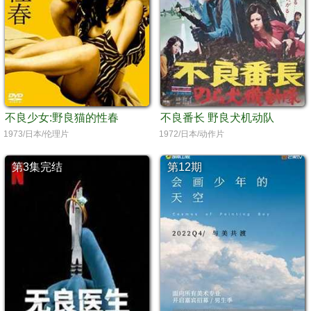
不良少女:野良猫的性春
不良番长 野良犬机动队
1973/日本/伦理片
1972/日本/动作片
第3集完结
第12期