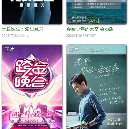
无良医生：爱里藏刀
会画少年的天空 会员版
2023/英国/记录片
2022/中国大陆/综艺
正片
正片