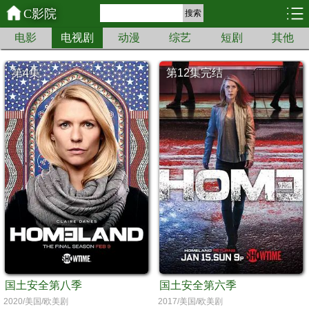
C影院
搜索
电影
电视剧
动漫
综艺
短剧
其他
第4集
第12集完结
国土安全第八季
国土安全第六季
2020/美国/欧美剧
2017/美国/欧美剧