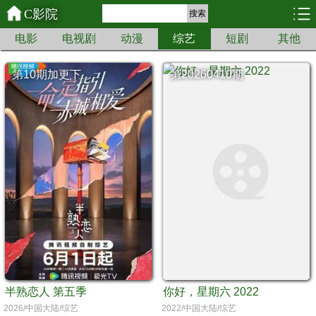
C影院
搜索
电影
电视剧
动漫
综艺
短剧
其他
第10期加更下
第20260410期
半熟恋人 第五季
你好，星期六 2022
2026/中国大陆/综艺
2022/中国大陆/综艺