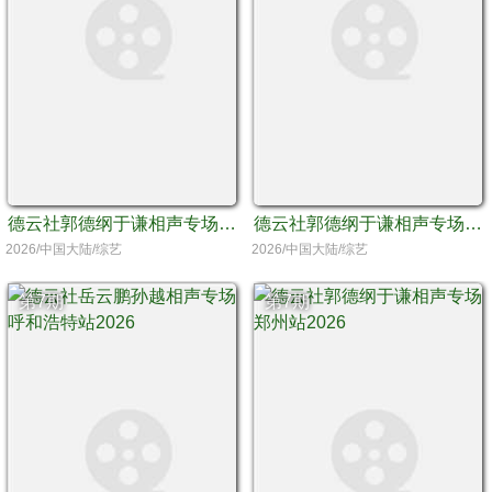
德云社郭德纲于谦相声专场贵阳站2026
德云社郭德纲于谦相声专场合肥站2026
2026/中国大陆/综艺
2026/中国大陆/综艺
第7期
第7期