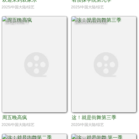
2025/中国大陆/综艺
2025/中国大陆/综艺
加更特辑下
第20201003期
周五晚高疯
这！就是街舞第三季
2026/中国大陆/综艺
2020/中国大陆/综艺