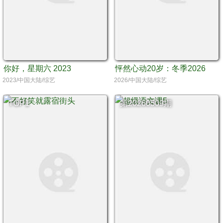
你好，星期六 2023
怦然心动20岁：冬季2026
2023/中国大陆/综艺
2026/中国大陆/综艺
TOP1
第20260509期