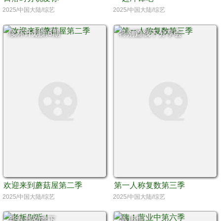
2025/中国大陆/综艺
2025/中国大陆/综艺
续杯计划第6期
特别篇线下分享会
欢迎来到蘑菇屋第二季
第一人称复数第三季
2025/中国大陆/综艺
2025/中国大陆/综艺
新春特别篇下
第15集