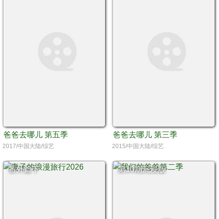
爸爸去哪儿 第五季
爸爸去哪儿 第三季
2017/中国大陆/综艺
2015/中国大陆/综艺
番外篇下
第10期沉浸版