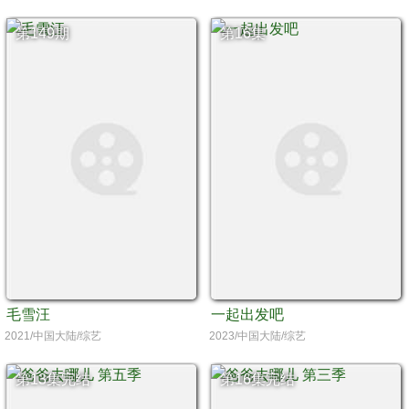
第149期
第16集
毛雪汪
一起出发吧
2021/中国大陆/综艺
2023/中国大陆/综艺
第13集完结
第16集完结