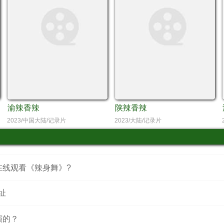
渝辣香辣
陕辣香辣
2023/中国大陆/记录片
2023/大陆/记录片
在线观看《辣身舞》?
址
演的？