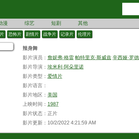
动漫
综艺
短剧
其他
片
恐怖片
剧情片
战争片
记录片
伦理片
辣身舞
影片演员：
詹妮弗·格雷
帕特里克·斯威兹
辛西娅·罗
影片导演：
埃米利·阿朵里诺
影片类型：
爱情片
影片语言：
影片地区：
美国
上映时间：
1987
影片状态：正片
影片更新：10/2/2022 4:21:59 AM