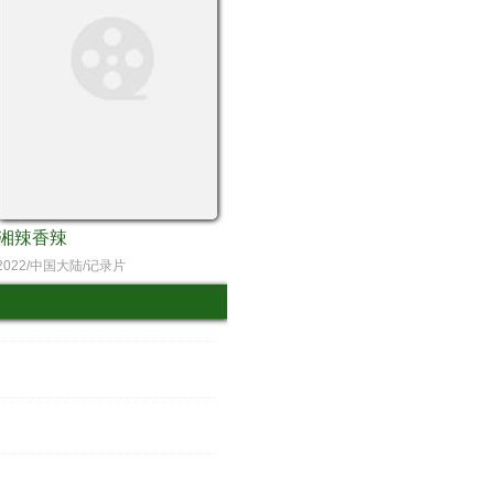
湘辣香辣
2022/中国大陆/记录片