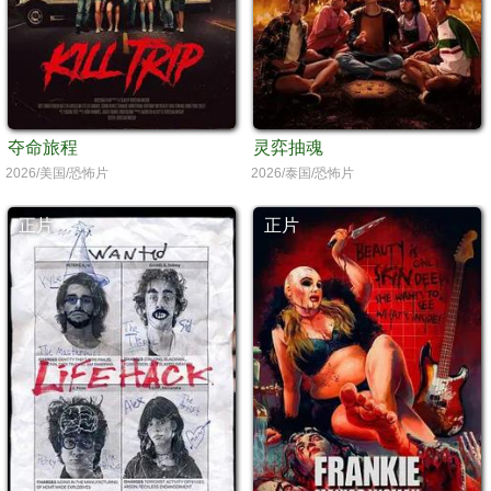
夺命旅程
灵弈抽魂
2026/美国/恐怖片
2026/泰国/恐怖片
正片
正片