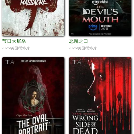
节日大屠杀
恶魔之口
2025/英国/恐怖片
2026/美国/恐怖片
正片
正片