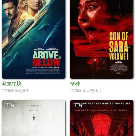
鲨笼绝境
孽种
2026/美国/恐怖片
2025/加拿大/恐怖片
正片
正片