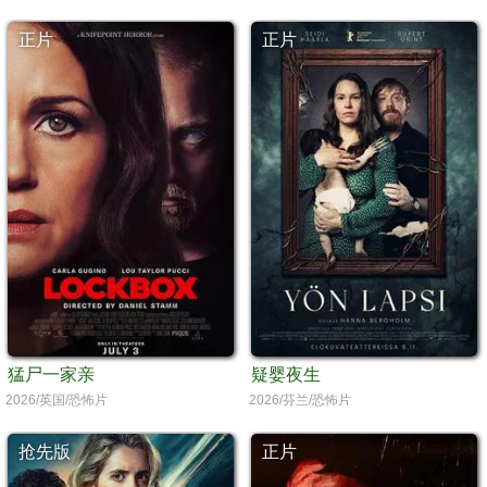
正片
正片
猛尸一家亲
疑婴夜生
2026/英国/恐怖片
2026/芬兰/恐怖片
抢先版
正片