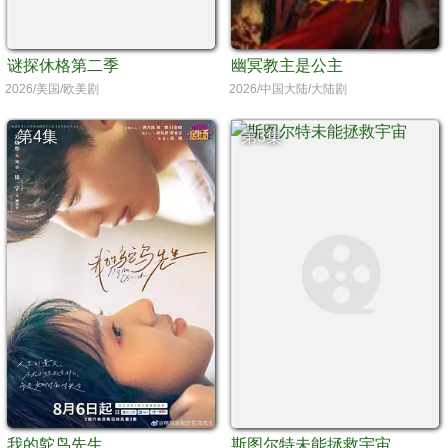
谜探休格第二季
幽冥教主是公主
2026/美国/欧美剧
2026/中国大陆/大陆剧
第4集
第3集
我的鸵鸟先生
斯图尔特未能拯救宇宙