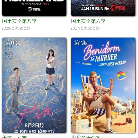
国土安全第八季
国土安全第六季
2020/美国/欧美剧
2017/美国/欧美剧
第16集
第2集
天才，女友
贝尼多姆命案