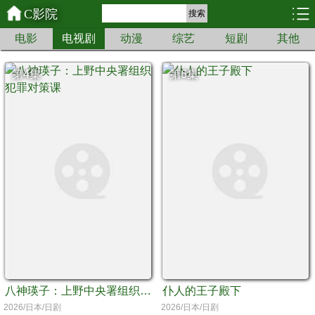
C影院
搜索
电影
电视剧
动漫
综艺
短剧
其他
第4集
第6集
八神瑛子：上野中央署组织犯罪对策课
仆人的王子殿下
2026/日本/日剧
2026/日本/日剧