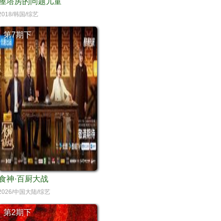
屋塔房的问题儿童
2018/韩国/综艺
第7期下
食神·百厨大战
2026/中国大陆/综艺
第2期下