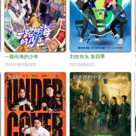
一路向海的少年
刘在街头 第四季
2026/中国大陆/综艺
2022/韩国/综艺
第6期
副本存档中第9期