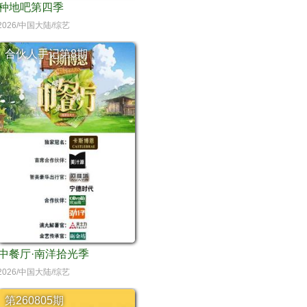
种地吧第四季
2026/中国大陆/综艺
合伙人手记第8期
中餐厅·南洋拾光季
2026/中国大陆/综艺
第260805期