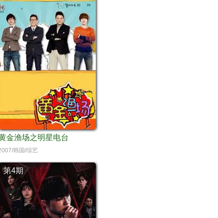
黄金渔场之明星电台
2007/韩国/综艺
第4期