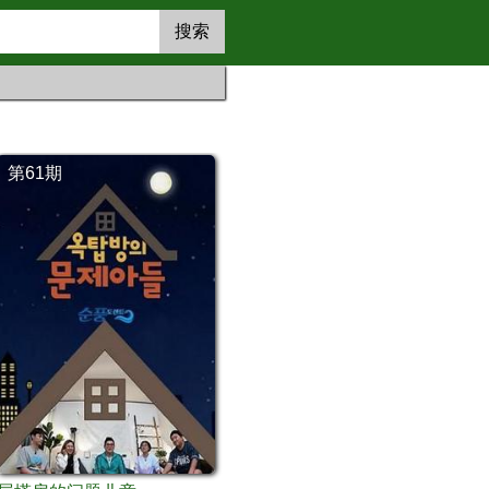
搜索
第61期