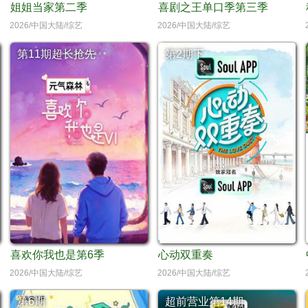
姐姐当家第二季
喜剧之王单口季第三季
2026/中国大陆/综艺
2026/中国大陆/综艺
第11期超长抢先
第2期下
喜欢你我也是第6季
心动双重奏
2026/中国大陆/综艺
2026/中国大陆/综艺
第6期
超前营业第14期