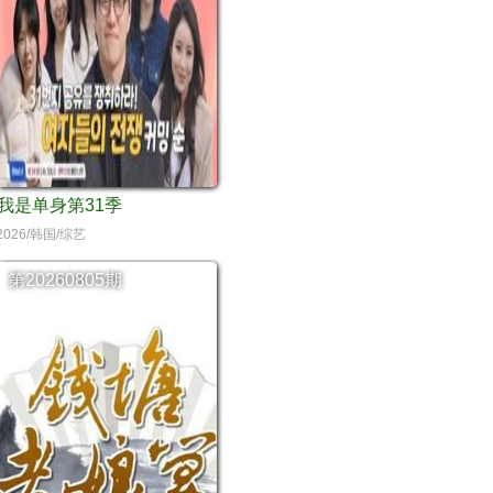
我是单身第31季
2026/韩国/综艺
第20260805期