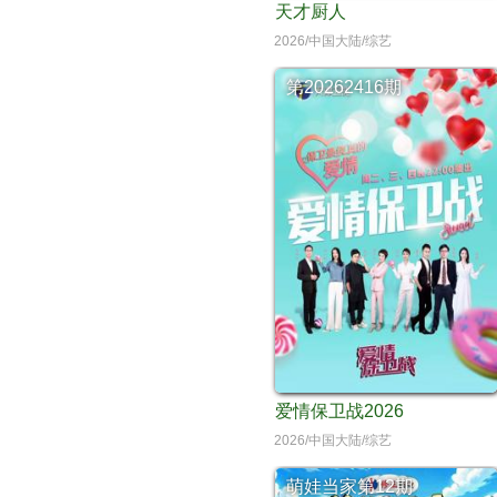
天才厨人
2026/中国大陆/综艺
第20262416期
爱情保卫战2026
2026/中国大陆/综艺
萌娃当家第12期