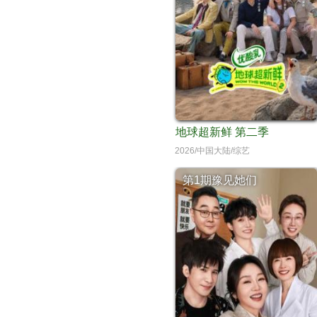
地球超新鲜 第二季
2026/中国大陆/综艺
第1期豫见她们