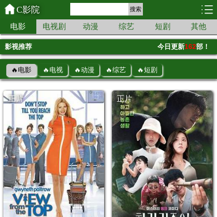
C影院
搜索
电影
电视剧
动漫
综艺
短剧
其他
影视推荐
今日更新
162
部！
🔥电影
🔥电视
🔥动漫
🔥综艺
🔥短剧
正片
正片