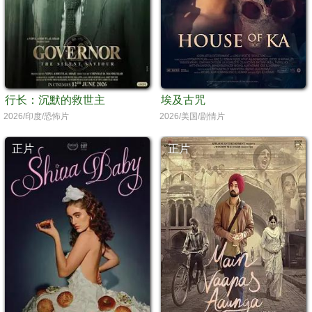
行长：沉默的救世主
埃及古咒
2026/印度/恐怖片
2026/美国/剧情片
正片
正片