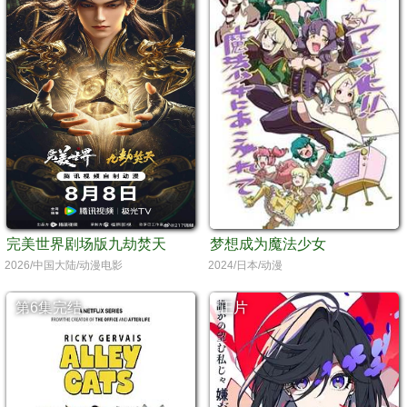
​完美世界剧场版九劫焚天​
梦想成为魔法少女
2026/中国大陆/动漫电影
2024/日本/动漫
第6集完结
正片