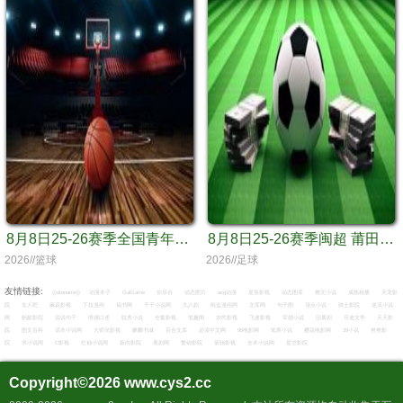
8月8日25-26赛季全国青年篮球联赛 北京首钢65VS71青岛国信海天
8月8日25-26赛季闽超 莆田队VS龙岩队
2026//篮球
2026//足球
友情链接:
{{sitename}}
动漫本子
GalGame
你乐谷
动态图片
acg动漫
星辰影视
动态图库
燃文小说
成熟相册
天龙影
院
女人吧
麻花影视
下拉漫画
福书网
千千小说网
九八剧
纸盒漫画网
文库网
句子图
顶点小说
骑士影院
逆流小说
网
蚂蚁影院
说说句子
情感口述
耽美小说
全集影视
笔趣阁
农民影视
飞速影视
军婚小说
旧番剧
乐迪文学
天天影
院
图文百科
话本小说网
大师兄影视
麒麟书城
百合文库
必读中文网
95电影网
笔翠小说
樱花电影网
39小说
努努影
院
求小说网
C影视
红袖小说网
新尚影院
看剧网
繁锦影院
策驰影视
全本小说网
星空影院
Copyright©2026
www.cys2.cc