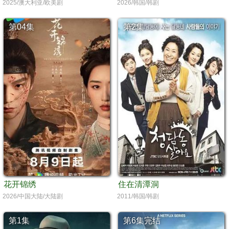
2025/澳大利亚/欧美剧
2026/韩国/韩剧
第04集
第2集
花开锦绣
住在清潭洞
2026/中国大陆/大陆剧
2011/韩国/韩剧
第1集
第6集完结