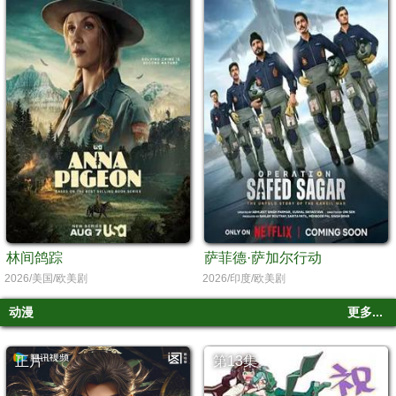
林间鸽踪
萨菲德·萨加尔行动
2026/美国/欧美剧
2026/印度/欧美剧
动漫
更多...
正片
第13集