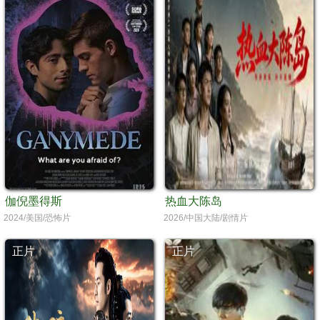
伽倪墨得斯
热血大陈岛
2024/美国/恐怖片
2026/中国大陆/剧情片
正片
正片