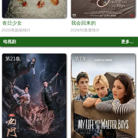
丧日少女
我会回来的
2020/美国/剧情片
2026/印度/爱情片
电视剧
更多...
第21集
第7集