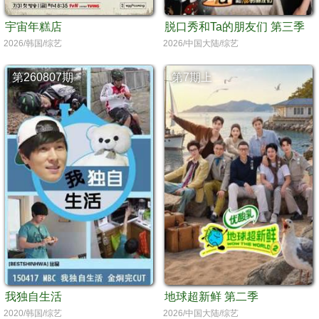
宇宙年糕店
脱口秀和Ta的朋友们 第三季
2026/韩国/综艺
2026/中国大陆/综艺
第260807期
第7期上
我独自生活
地球超新鲜 第二季
2020/韩国/综艺
2026/中国大陆/综艺