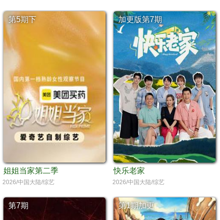
第5期下
加更版第7期
姐姐当家第二季
快乐老家
2026/中国大陆/综艺
2026/中国大陆/综艺
第7期
第1期加更