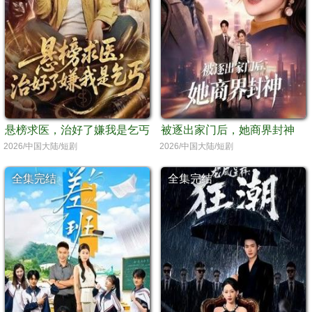
悬榜求医，治好了嫌我是乞丐
被逐出家门后，她商界封神
2026/中国大陆/短剧
2026/中国大陆/短剧
全集完结
全集完结