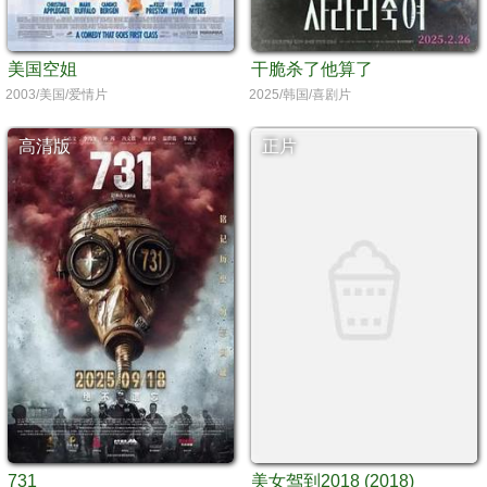
美国空姐
干脆杀了他算了
2003/美国/爱情片
2025/韩国/喜剧片
高清版
正片
731
美女驾到2018 (2018)