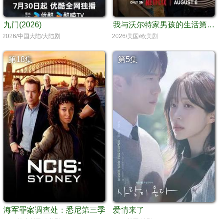
九门(2026)
我与沃尔特家男孩的生活第三季
2026/中国大陆/大陆剧
2026/美国/欧美剧
第18集
第5集
海军罪案调查处：悉尼第三季
爱情来了