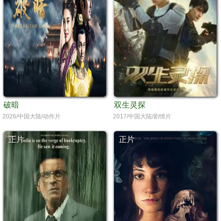
破暗
双生灵探
2026/中国大陆/动作片
2017/中国大陆/剧情片
正片
正片