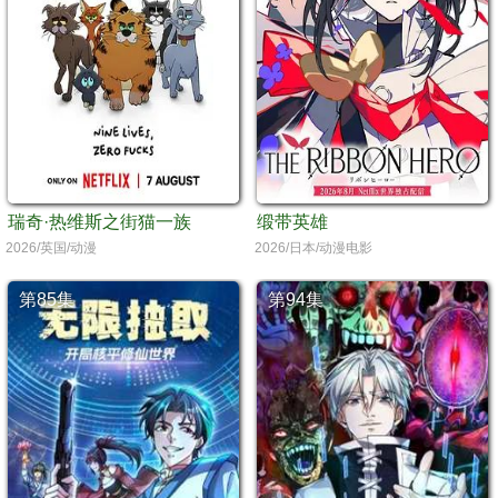
瑞奇·热维斯之街猫一族
缎带英雄
2026/英国/动漫
2026/日本/动漫电影
第85集
第94集