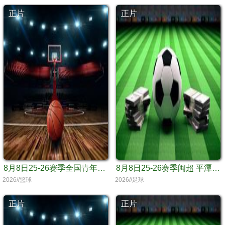
正片
正片
8月8日25-26赛季全国青年篮球联赛 龙狮青年61VS76浙江广厦
8月8日25-26赛季闽超 平潭队VS漳州队
2026//篮球
2026//足球
正片
正片