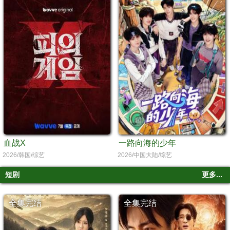
血战X
一路向海的少年
2026/韩国/综艺
2026/中国大陆/综艺
短剧
更多...
全集完结
全集完结