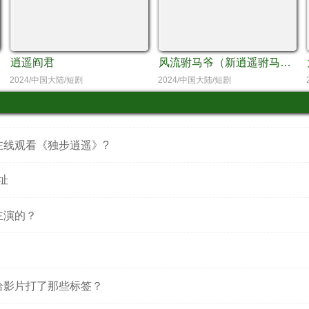
343集
第344集
第345集
第346集
第347集
第34
353集
第354集
第355集
第356集
第357集
第35
363集
第364集
第365集
第366集
第367集
第36
逍遥阎君
风流驸马爷（新逍遥驸马爷）
2024/中国大陆/短剧
2024/中国大陆/短剧
373集
第374集
第375集
第376集
第377集
第37
383集
第384集
第385集
第386集
第387集
第38
393集
第394集
第395集
第396集
第397集
第39
在线观看《独步逍遥》?
403集
第404集
第405集
第406集
第407集
第40
址
413集
第414集
第415集
第416集
第417集
第41
423集
第424集
第425集
第426集
第427集
第42
主演的？
433集
第434集
第435集
第436集
第437集
第43
443集
第444集
第445集
第446集
第447集
第44
453集
第454集
第455集
第456集
第457集
第45
给影片打了那些标签？