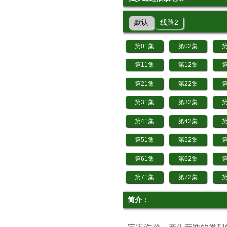
默认
线路2
第01集
第02集
第
第11集
第12集
第
第21集
第22集
第
第31集
第32集
第
第41集
第42集
第
第51集
第52集
第
第61集
第62集
第
第71集
第72集
第
第81集
第82集
第
简介：
第91集
第92集
第