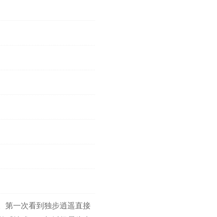
8集
第469集
第470集
8集
第479集
第480集完结
。第一次看到独步逍遥直接