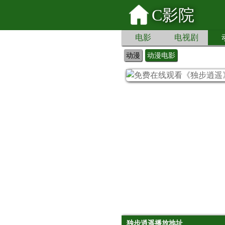
C影院
电影
电视剧
动漫
动漫电影
独步逍遥播放地址