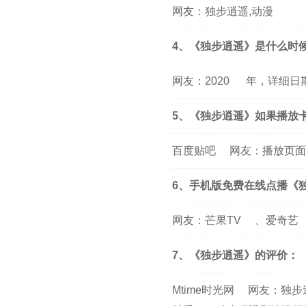
第461集
第462集
第
网友：独步逍遥,动漫
第471集
第472集
第
4、《独步逍遥》是什么时
网友：
2020
年，详细日
5、《独步逍遥》如果播放
百度贴吧
网友：播放页面
6、手机版免费在线点播《
网友：
芒果TV
、
爱奇艺
7、《独步逍遥》的评价：
Mtime时光网
网友：独步