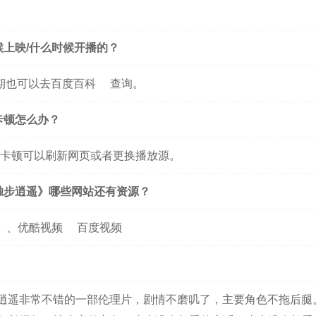
463集
第464集
第465集
第466集
第467集
第46
473集
第474集
第475集
第476集
第477集
第47
候上映/什么时候开播的？
期也可以去
百度百科
查询。
卡顿怎么办？
卡顿可以刷新网页或者更换播放源。
独步逍遥》哪些网站还有资源？
、
优酷视频
百度视频
逍遥非常不错的一部伦理片，剧情不磨叽了，主要角色不拖后腿