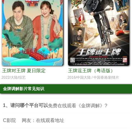
第20230406期
第20230407期
第20230408期
第20230409期
第20230410期
第20230411期
第20230412期
第20230413期
第20230414期
第20230415期
第20230416期
第20230417期
第20230419期
第20230420期
第20230421期
第20230422期
第20230423期
第20230424期
第20230426期
第20230427期
第20230428期
第20230429期
第20230430期
第20230501期
第20230502期
第20230502期
第20230503期
第20230504期
第20230505期
第20230506期
王牌对王牌 夏日限定
王牌逗王牌（粤语版）
第20230508期
第20230509期
第20230512期
第20230515期
第20230516期
2022/大陆/综艺
2016/中国大陆 / 中国香港/剧情片
第20230516期
第20230517期
第20230518期
第20230519期
第20230520期
金牌调解影片常见知识
第20230521期
第20230522期
第20230523期
第20230524期
第20230525期
第20230526期
第20230527期
第20230528期
第20230529期
第20230530期
1、请问哪个平台可以
免费在线观看《金牌调解》?
第20230531期
第20230601期
第20230602期
第20230603期
第20230604期
C影院
网友：在线观看地址
第20230605期
第20230606期
第20230608期
第20230609期
第20230610期