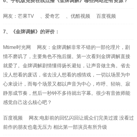
6、手机版免费在线点播《金牌调解》哪些网站还有资源？
第20230821期
第20230823期
第20230824期
第20230825期
第20230826期
网友：
芒果TV
、
爱奇艺
、
优酷视频
百度视频
第20230827期
第20230829期
第20230831期
第20230901期
第20230902期
第20230903期
第20230904期
第20230905期
第20230906期
第20230907期
7、《金牌调解》的评价：
第20230908期
第20230909期
第20230910期
第20230911期
第20230913期
Mtime时光网
网友：金牌调解非常不错的一部伦理片，剧
第20230914期
第20230915期
第20230916期
第20230917期
第20230918期
情不磨叽了，主要角色不拖后腿。第一次看到金牌调解直接
第20230919期
第20230920期
第20230921期
第20230922期
第20230923期
就爱了。金牌调解剧情懂得扬长避短，让声音做主角。省去
第20230925期
第20230926期
第20230927期
第20230928期
第20230929期
没人想看的废话，省去没人想看的感情戏，一切以场景为中
心来设计，而每个场景又都以声音为中心，咋呼、轻响、寂
第20230930期
第20231002期
第20231004期
第20231005期
第20231006期
静形成节奏，然后一秒钟不多待就出字幕。很少有音效师能
第20231007期
第20231009期
第20231010期
第20231011期
第20231012期
感觉自己这么核心吧？
第20231013期
第20231014期
第20231015期
第20231016期
第20231017期
百度视频
网友:电影前的回忆闪回让观众们完美过渡 没看过
第20231018期
第20231019期
第20231020期
第20231021期
第20231022期
前作的朋友也毫无压力 相比第一部演员有所升级
第20231023期
第20231024期
第20231025期
第20231026期
第20231027期