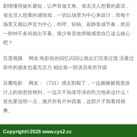
剧情懂得扬长避短，让声音做主角。省去没人想看的废话，
省去没人想看的感情戏，一切以场景为中心来设计，而每个
场景又都以声音为中心，咋呼、轻响、寂静形成节奏，然后
一秒钟不多待就出字幕。很少有音效师能感觉自己这么核心
吧？
百度视频
网友:电影前的回忆闪回让观众们完美过渡 没看过
前作的朋友也毫无压力 相比第一部演员有所升级
豆瓣电影
网友：《731》感太割裂了，一边频频被视觉设
计上的创意惊艳到，一边又不知道导演在吃力地表达什么！
首先要说明一点，抛开所有片外因素，这部片子我看得很
爽。
Copyright©2026
www.cys2.cc