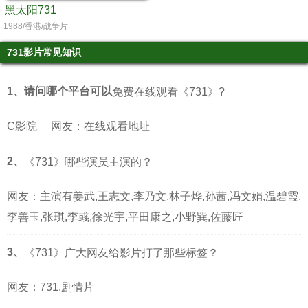
黑太阳731
1988/香港/战争片
731影片常见知识
1、请问哪个平台可以
免费在线观看《731》?
C影院
网友：在线观看地址
2、
《731》哪些演员主演的？
网友：主演有姜武,王志文,李乃文,林子烨,孙茜,冯文娟,温碧霞,
李善玉,张琪,李彧,徐光宇,平田康之,小野巽,佐藤匠
3、
《731》广大网友给影片打了那些标签？
网友：731,剧情片