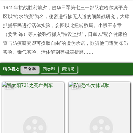
1945年抗战胜利前夕，侵华日军第七三一部队在哈尔滨平房
区以“给水防疫”为名，秘密进行惨无人道的细菌战研究，大肆
抓捕平民进行活体实验，妄图以此扭转败局。小贩王永章
（姜武 饰）等人被强行抓入“特设监狱”，日军以“配合健康检
查与防疫研究即可换取自由”的虚伪承诺，欺骗他们遭受冻伤
实验、毒气实验、活体解剖等极端折磨……
猜你喜欢
同名字
同类型
同演员
正片
正片