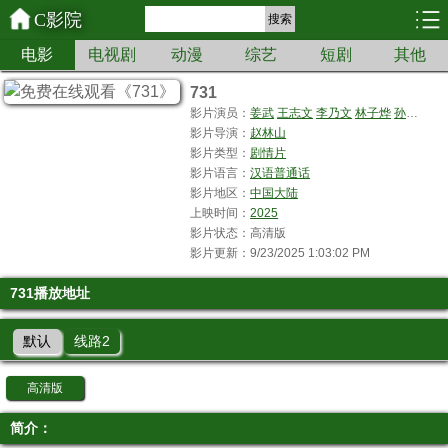
C影院
搜索
电影
电视剧
动漫
综艺
短剧
其他
731
影片演员：
姜武
王志文
李乃文
林子烨
孙茜
冯文
影片导演：
赵林山
影片类型：
剧情片
影片语言：
汉语普通话
影片地区：
中国大陆
上映时间：
2025
影片状态：高清版
影片更新：9/23/2025 1:03:02 PM
731播放地址
默认
线路2
高清版
简介：