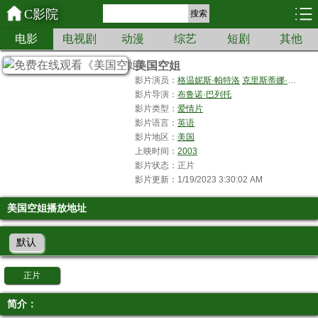
C影院
搜索
电影
电视剧
动漫
综艺
短剧
其他
美国空姐
影片演员：
格温妮斯·帕特洛
克里斯蒂娜·艾伯盖特
影片导演：
布鲁诺·巴列托
影片类型：
爱情片
影片语言：
英语
影片地区：
美国
上映时间：
2003
影片状态：正片
影片更新：1/19/2023 3:30:02 AM
美国空姐播放地址
默认
正片
简介：