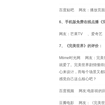
百度贴吧
网友：播放页面
6、手机版免费在线点播《
网友：
芒果TV
、
爱奇艺
7、《完美世界》的评价：
Mtime时光网
网友：完美
就爱了。完美世界剧情懂得
心来设计，而每个场景又都
感觉自己这么核心吧？
百度视频
网友:电影前的
豆瓣电影
网友：《完美世