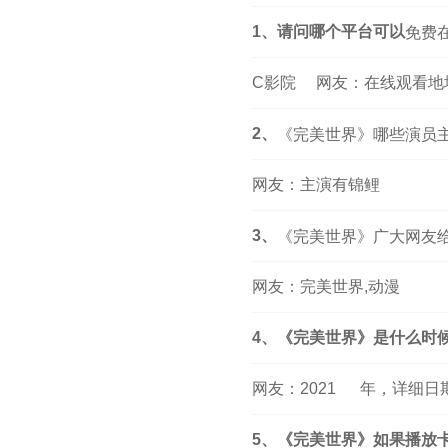
1、请问哪个平台可以
免费
C影院
网友：在线观看地
2、
《完美世界》哪些演员
网友：主演有锦鲤
3、
《完美世界》广大网友
网友：完美世界,动漫
4、《完美世界》是什么时
网友：
2021
年，详细日
5、《完美世界》如果播放