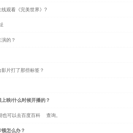
在线观看《完美世界》?
址
主演的？
给影片打了那些标签？
候上映/什么时候开播的？
期也可以去
百度百科
查询。
卡顿怎么办？