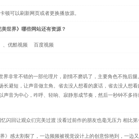
卡顿可以刷新网页或者更换播放源。
完美世界》哪些网站还有资源？
、
优酷视频
百度视频
世界非常不错的一部伦理片，剧情不磨叽了，主要角色不拖后腿
扬长避短，让声音做主角。省去没人想看的废话，省去没人想看
以声音为中心，咋呼、轻响、寂静形成节奏，然后一秒钟不多待
回忆闪回让观众们完美过渡 没看过前作的朋友也毫无压力 相比
界》感太割裂了，一边频频被视觉设计上的创意惊艳到，一边又