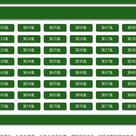
03集
第04集
第05集
第06集
第07集
第0
13集
第14集
第15集
第16集
第17集
第1
23集
第24集
第25集
第26集
第27集
第2
33集
第34集
第35集
第36集
第37集
第3
43集
第44集
第45集
第46集
第47集
第4
53集
第54集
第55集
第56集
第57集
第5
63集
第64集
第65集
第66集
第67集
第6
73集
第74集
第75集
第76集
第77集
第7
83集
第84集
第85集
第86集
第87集
第8
93集
第94集
第95集
第96集
第97集
第9