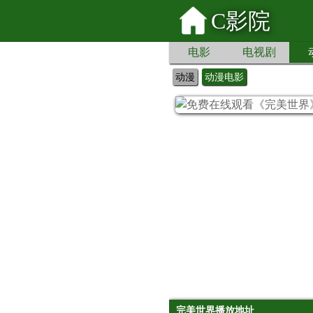
C影院
电影
电视剧
动漫
动漫电影
完美世界播放地址