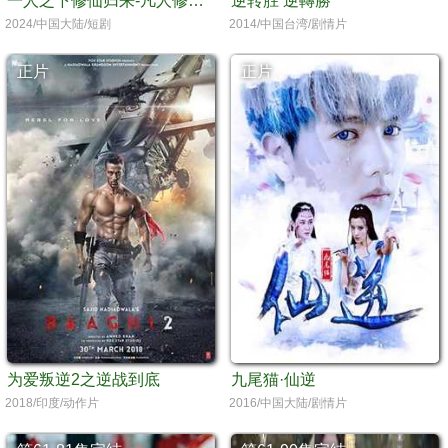
一人之下修仙归来-凡人修仙传仙帝归来
逆转胜 逆轉勝
2024/中国大陆/短剧
2014/中国台湾/剧情片
第126集
第127集
第128集
第129集
第130集
第131集
第132集
第133集
第134集
第135集
正片
正片
第136集
第137集
第138集
第139集
第140集
第141集
第142集
第143集
第144集
第145集
第146集
第147集
第148集
第149集
第150集
第151集
第152集
为爱叛逆2之逆战到底
九尾猫·仙逆
2018/印度/动作片
2016/中国大陆/剧情片