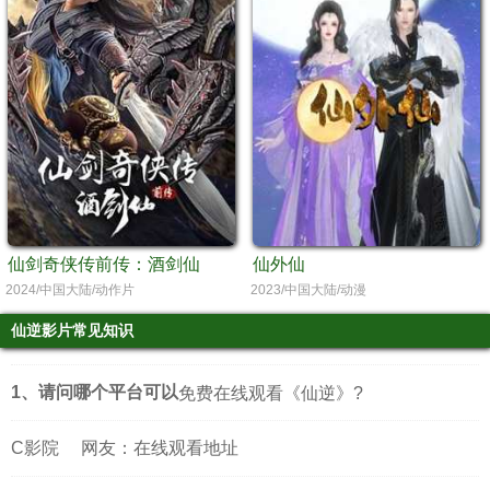
仙剑奇侠传前传：酒剑仙
仙外仙
2024/中国大陆/动作片
2023/中国大陆/动漫
仙逆影片常见知识
1、请问哪个平台可以
免费在线观看《仙逆》?
C影院
网友：在线观看地址