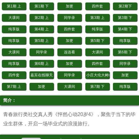
第1期 上
第1期 下
加更
四件套
第2期下
大课间
第2期 上
同学录
第3期 上
第3期 下
纯享版
第4期 上
四件套
纯享版
第4期 下
纯享版
第5期 上
加更
第5期 下
纯享版
大课间
同学录
连连看
大课间
第6期 下
纯享版
第6期 上
加更
四件套
同学录
四件套
嘉宾在线聊天
同学录
小庄大伦大树cue穿搭妆造
加更
第7期 上
加更
大课间
第7期 下
纯享版
同学录
连连看
四件套
第8期 上
四件套
简介：
大课间
第8期 下
纯享版
同学录
今日兄弟聊天
青春旅行类社交真人秀《怦然心动20岁4》，聚焦于当下的毕
加更
20240708同学录
20240708连连看
20240705 四件套
20240706 加
业生群体，开启一场毕业式的浪漫旅行。
20240709 第9期 上
20240709 第9期 下
20240710 纯享版
大课间
20240717 纯