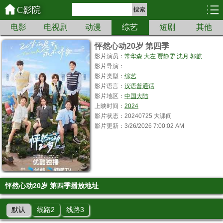
C影院
搜索
电影
电视剧
动漫
综艺
短剧
其他
怦然心动20岁 第四季
影片演员：
常华森
大左
贾静雯
沈月
郭麒麟
杨迪
影片导演：
影片类型：
综艺
影片语言：
汉语普通话
影片地区：
中国大陆
上映时间：
2024
影片状态：20240725 大课间
影片更新：3/26/2026 7:00:02 AM
怦然心动20岁 第四季播放地址
默认
线路2
线路3