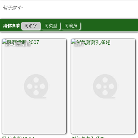
暂无简介
猜你喜欢
同名字
同类型
同演员
第41集完结
正片