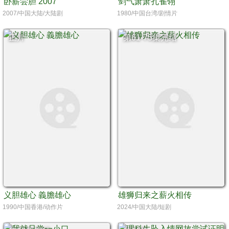
卧薪尝胆 2007
剑气萧萧孔雀翎
2007/中国大陆/大陆剧
1980/中国台湾/剧情片
正片
第61-75集完结
义胆雄心 義膽雄心
雄狮归来之薪火相传
1990/中国香港/动作片
2024/中国大陆/短剧