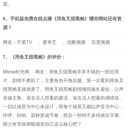
源。
6、手机版免费在线点播《用鱼叉猎黑鲔》哪些网站还有资
源？
网友：
芒果TV
、
爱奇艺
、
优酷视频
百度视频
7、《用鱼叉猎黑鲔》的评价：
Mtime时光网
网友：用鱼叉猎黑鲔非常不错的一部伦理
片，剧情不磨叽了，主要角色不拖后腿。第一次看到用鱼叉
猎黑鲔直接就爱了。用鱼叉猎黑鲔剧情懂得扬长避短，让声
音做主角。省去没人想看的废话，省去没人想看的感情戏，
一切以场景为中心来设计，而每个场景又都以声音为中心，
咋呼、轻响、寂静形成节奏，然后一秒钟不多待就出字幕。
很少有音效师能感觉自己这么核心吧？