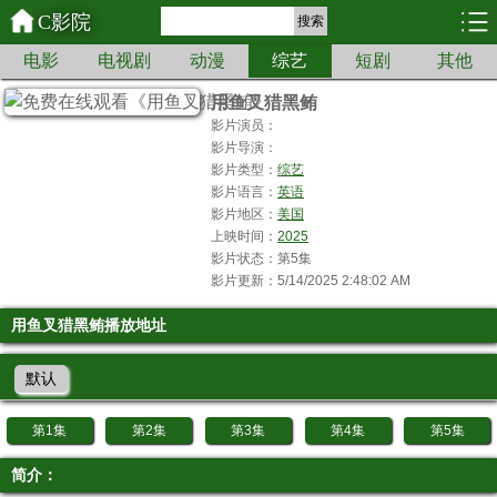
C影院
搜索
电影
电视剧
动漫
综艺
短剧
其他
用鱼叉猎黑鲔
影片演员：
影片导演：
影片类型：
综艺
影片语言：
英语
影片地区：
美国
上映时间：
2025
影片状态：第5集
影片更新：5/14/2025 2:48:02 AM
用鱼叉猎黑鲔播放地址
默认
第1集
第2集
第3集
第4集
第5集
简介：