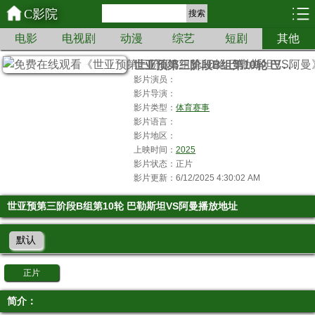
C影院
搜索
电影
电视剧
动漫
综艺
短剧
其他
世
亚预第三阶段B组第10轮 巴勒斯坦VS阿曼
影片演员：
影片导演：
影片类型：
体育赛事
影片语言：
影片地区：
上映时间：
2025
影片状态：正片
影片更新：6/12/2025 4:30:02 AM
世亚预第三阶段B组第10轮 巴勒斯坦VS阿曼播放地址
默认
正片
简介：