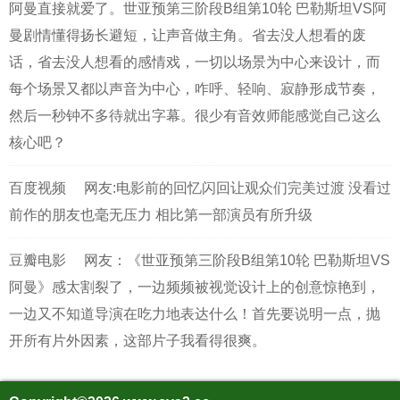
阿曼直接就爱了。世亚预第三阶段B组第10轮 巴勒斯坦VS阿
曼剧情懂得扬长避短，让声音做主角。省去没人想看的废
话，省去没人想看的感情戏，一切以场景为中心来设计，而
每个场景又都以声音为中心，咋呼、轻响、寂静形成节奏，
然后一秒钟不多待就出字幕。很少有音效师能感觉自己这么
核心吧？
百度视频
网友:电影前的回忆闪回让观众们完美过渡 没看过
前作的朋友也毫无压力 相比第一部演员有所升级
豆瓣电影
网友：《世亚预第三阶段B组第10轮 巴勒斯坦VS
阿曼》感太割裂了，一边频频被视觉设计上的创意惊艳到，
一边又不知道导演在吃力地表达什么！首先要说明一点，抛
开所有片外因素，这部片子我看得很爽。