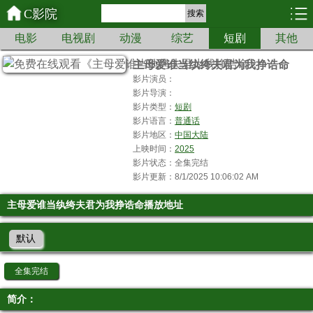
C影院
搜索
电影
电视剧
动漫
综艺
短剧
其他
主母爱谁当纨绔夫君为我挣诰命
影片演员：
影片导演：
影片类型：
短剧
影片语言：
普通话
影片地区：
中国大陆
上映时间：
2025
影片状态：全集完结
影片更新：8/1/2025 10:06:02 AM
主母爱谁当纨绔夫君为我挣诰命播放地址
默认
全集完结
简介：