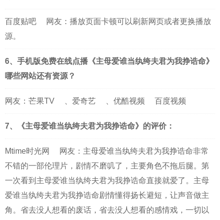
百度贴吧
网友：播放页面卡顿可以刷新网页或者更换播放
源。
6、手机版免费在线点播《主母爱谁当纨绔夫君为我挣诰命》
哪些网站还有资源？
网友：
芒果TV
、
爱奇艺
、
优酷视频
百度视频
7、《主母爱谁当纨绔夫君为我挣诰命》的评价：
Mtime时光网
网友：主母爱谁当纨绔夫君为我挣诰命非常
不错的一部伦理片，剧情不磨叽了，主要角色不拖后腿。第
一次看到主母爱谁当纨绔夫君为我挣诰命直接就爱了。主母
爱谁当纨绔夫君为我挣诰命剧情懂得扬长避短，让声音做主
角。省去没人想看的废话，省去没人想看的感情戏，一切以