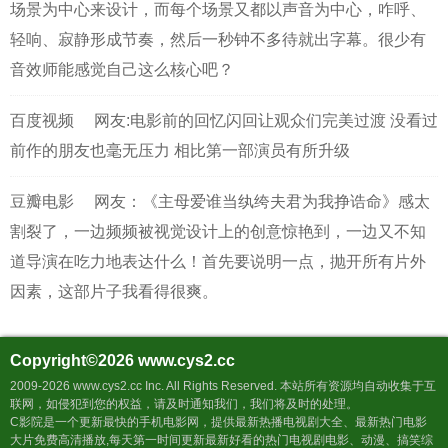
场景为中心来设计，而每个场景又都以声音为中心，咋呼、
轻响、寂静形成节奏，然后一秒钟不多待就出字幕。很少有
音效师能感觉自己这么核心吧？
百度视频
网友:电影前的回忆闪回让观众们完美过渡 没看过
前作的朋友也毫无压力 相比第一部演员有所升级
豆瓣电影
网友：《主母爱谁当纨绔夫君为我挣诰命》感太
割裂了，一边频频被视觉设计上的创意惊艳到，一边又不知
道导演在吃力地表达什么！首先要说明一点，抛开所有片外
因素，这部片子我看得很爽。
Copyright©2026
www.cys2.cc
2009-2026 www.cys2.cc Inc. All Rights Reserved. 本站所有资源均自动收集于互
联网，如侵犯到您的权益，请及时通知我们，我们将及时的处理。
C影院是一个更新最快的手机电影网，提供最新热播电视剧大全、最新热门电影
大片免费高清播放,每天第一时间更新最新好看的热门电视剧电影、动漫、搞笑综