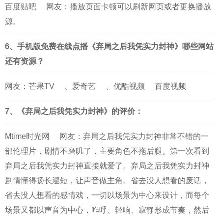
百度贴吧
网友：播放页面卡顿可以刷新网页或者更换播放
源。
6、手机版免费在线点播《弃局之后我凭实力封神》哪些网站
还有资源？
网友：
芒果TV
、
爱奇艺
、
优酷视频
百度视频
7、《弃局之后我凭实力封神》的评价：
Mtime时光网
网友：弃局之后我凭实力封神非常不错的一
部伦理片，剧情不磨叽了，主要角色不拖后腿。第一次看到
弃局之后我凭实力封神直接就爱了。弃局之后我凭实力封神
剧情懂得扬长避短，让声音做主角。省去没人想看的废话，
省去没人想看的感情戏，一切以场景为中心来设计，而每个
场景又都以声音为中心，咋呼、轻响、寂静形成节奏，然后