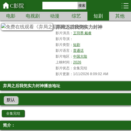
C影院
搜索
电影
电视剧
动漫
综艺
短剧
其他
弃局之后我凭实力封神
影片演员：
王羽墨 戴睿
影片导演：
影片类型：
短剧
影片语言：
普通话
影片地区：
中国大陆
上映时间：
2026
影片状态：全集完结
影片更新：1/11/2026 8:09:02 AM
弃局之后我凭实力封神播放地址
默认
全集完结
简介：