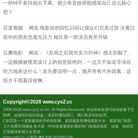
一秒钟不多待就出字幕。很少有音效师能感觉自己这么核心
吧？
百度视频
网友:电影前的回忆闪回让观众们完美过渡 没看过
前作的朋友也毫无压力 相比第一部演员有所升级
豆瓣电影
网友：《弃局之后我凭实力封神》感太割裂了，
一边频频被视觉设计上的创意惊艳到，一边又不知道导演在
吃力地表达什么！首先要说明一点，抛开所有片外因素，这
部片子我看得很爽。
Copyright©2026
www.cys2.cc
2009-2026 www.cys2.cc Inc. All Rights Reserved. 本站所有资源均自动收集于互
联网，如侵犯到您的权益，请及时通知我们，我们将及时的处理。
C影院是一个更新最快的手机电影网，提供最新热播电视剧大全、最新热门电影
大片免费高清播放,每天第一时间更新最新好看的热门电视剧电影、动漫、搞笑综
艺视频等影视大全资源！
www.cys2.cc - C影院 粤ICP备74579512号