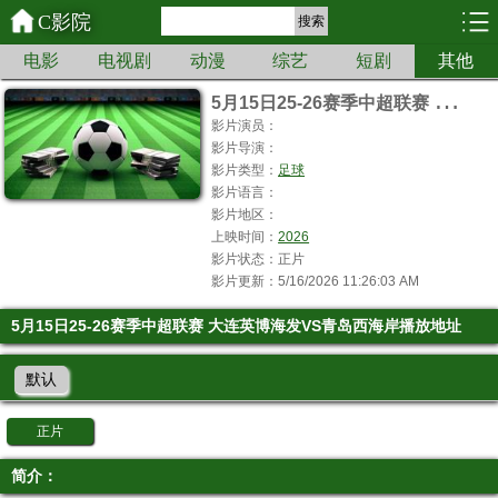
C影院
搜索
电影
电视剧
动漫
综艺
短剧
其他
5
月15日25-26赛季中超联赛 大连英博海发VS青岛西海岸
影片演员：
影片导演：
影片类型：
足球
影片语言：
影片地区：
上映时间：
2026
影片状态：正片
影片更新：5/16/2026 11:26:03 AM
5月15日25-26赛季中超联赛 大连英博海发VS青岛西海岸播放地址
默认
正片
简介：