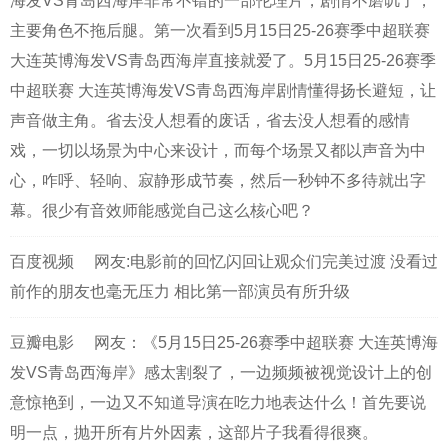
海发VS青岛西海岸非常不错的一部伦理片，剧情不磨叽了，
主要角色不拖后腿。第一次看到5月15日25-26赛季中超联赛
大连英博海发VS青岛西海岸直接就爱了。5月15日25-26赛季
中超联赛 大连英博海发VS青岛西海岸剧情懂得扬长避短，让
声音做主角。省去没人想看的废话，省去没人想看的感情
戏，一切以场景为中心来设计，而每个场景又都以声音为中
心，咋呼、轻响、寂静形成节奏，然后一秒钟不多待就出字
幕。很少有音效师能感觉自己这么核心吧？
百度视频
网友:电影前的回忆闪回让观众们完美过渡 没看过
前作的朋友也毫无压力 相比第一部演员有所升级
豆瓣电影
网友：《5月15日25-26赛季中超联赛 大连英博海
发VS青岛西海岸》感太割裂了，一边频频被视觉设计上的创
意惊艳到，一边又不知道导演在吃力地表达什么！首先要说
明一点，抛开所有片外因素，这部片子我看得很爽。