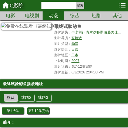
C影院
搜索
电影
电视剧
动漫
综艺
短剧
其他
最终试验鲸鱼
影片演员：
丰永利行
青木沙耶香
佐藤美佳子
榊
影片导演：
宫崎渚
影片类型：
动漫
影片语言：
日语
影片地区：
日本
上映时间：
2007
影片状态：第7-12集完结
影片更新：6/3/2026 2:04:03 PM
最终试验鲸鱼播放地址
默认
线路2
线路3
第1-6集
第7-12集完结
简介：