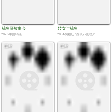
鲸鱼哥故事会
妓女与鲸鱼
2023/中国/动漫
2004/阿根廷 / 西班牙/伦理片
正片
正片