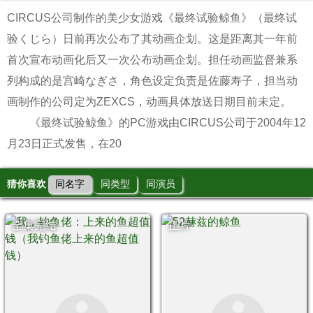
CIRCUS公司制作的美少女游戏《最终试验鲸鱼》（最终试
验くじら）日前再次公布了其动画企划。这是距离其一年前
首次宣布动画化后又一次公布动画企划。担任动画监督兼系
列构成的是宫崎なぎさ，角色设定负责是佐藤寿子，担当动
画制作的公司定为ZEXCS，动画具体放送日期目前未定。
《最终试验鲸鱼》的PC游戏由CIRCUS公司于2004年12
月23日正式发售，在20
猜你喜欢
同名字
同类型
同演员
全集完结
正片