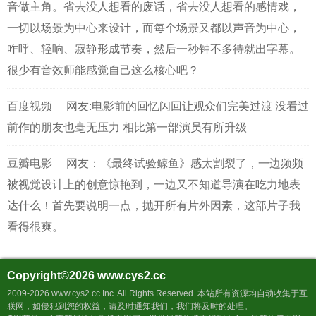
音做主角。省去没人想看的废话，省去没人想看的感情戏，
一切以场景为中心来设计，而每个场景又都以声音为中心，
咋呼、轻响、寂静形成节奏，然后一秒钟不多待就出字幕。
很少有音效师能感觉自己这么核心吧？
百度视频
网友:电影前的回忆闪回让观众们完美过渡 没看过
前作的朋友也毫无压力 相比第一部演员有所升级
豆瓣电影
网友：《最终试验鲸鱼》感太割裂了，一边频频
被视觉设计上的创意惊艳到，一边又不知道导演在吃力地表
达什么！首先要说明一点，抛开所有片外因素，这部片子我
看得很爽。
Copyright©2026
www.cys2.cc
2009-2026 www.cys2.cc Inc. All Rights Reserved. 本站所有资源均自动收集于互
联网，如侵犯到您的权益，请及时通知我们，我们将及时的处理。