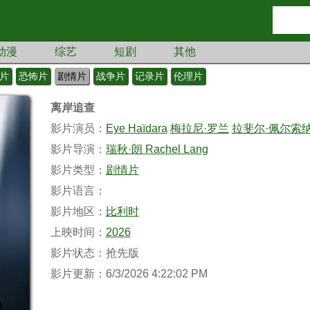
动漫
综艺
短剧
其他
片
恐怖片
剧情片
战争片
记录片
伦理片
离岸追查
影片演员：
Eye Haïdara
梅拉尼·罗兰
拉斐尔·佩尔索
影片导演：
瑞秋·朗 Rachel Lang
影片类型：
剧情片
影片语言：
影片地区：
比利时
上映时间：
2026
影片状态：抢先版
影片更新：6/3/2026 4:22:02 PM