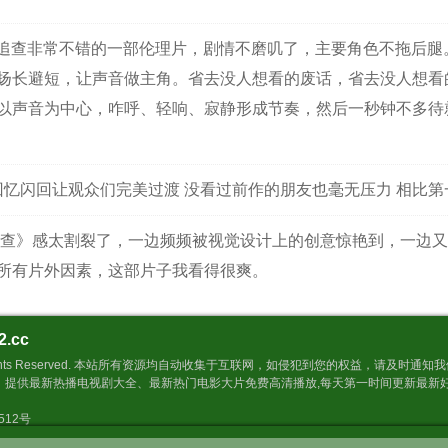
追查非常不错的一部伦理片，剧情不磨叽了，主要角色不拖后腿
扬长避短，让声音做主角。省去没人想看的废话，省去没人想看
以声音为中心，咋呼、轻响、寂静形成节奏，然后一秒钟不多待
回忆闪回让观众们完美过渡 没看过前作的朋友也毫无压力 相比
查》感太割裂了，一边频频被视觉设计上的创意惊艳到，一边又
所有片外因素，这部片子我看得很爽。
2.cc
Inc. All Rights Reserved. 本站所有资源均自动收集于互联网，如侵犯到您的权益，请
，提供最新热播电视剧大全、最新热门电影大片免费高清播放,每天第一时间更新最新
9512号