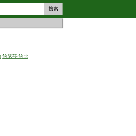
搜索
纳
约瑟芬·约比