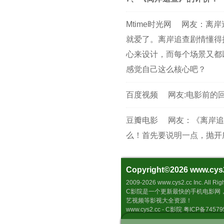
Mtime时光网
网友：离岸
就爱了。离岸追查剧情懂得
心来设计，而每个场景又都
感觉自己这么核心吧？
百度视频
网友:电影前的
豆瓣电影
网友：《离岸追
么！首先要说明一点，抛开
Copyright©2026
www.cys
2009-2026 www.cys2.cc 
C影院是一个更新最快的手机电影网
艺视频等影视大全资源！
www.cys2.cc - C影院 粤ICP备7457