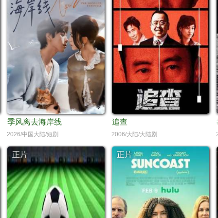
季风离去海岸线
追查
2026/中国大陆/短剧
2006/大陆/大陆剧
正片
正片