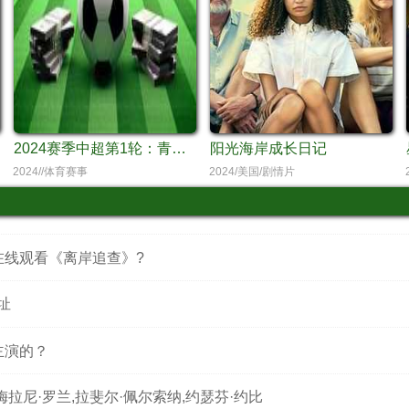
2024赛季中超第1轮：青岛西海岸vs河南队
阳光海岸成长日记
2024//体育赛事
2024/美国/剧情片
在线观看《离岸追查》?
址
主演的？
a,梅拉尼·罗兰,拉斐尔·佩尔索纳,约瑟芬·约比