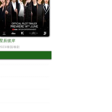
星辰彼岸
2023/泰国/泰剧