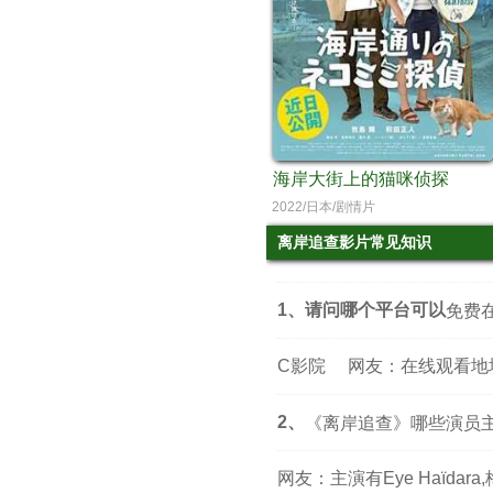
海岸大街上的猫咪侦探
2022/日本/剧情片
离岸追查影片常见知识
1、请问哪个平台可以
免费
C影院
网友：在线观看地
2、
《离岸追查》哪些演员
网友：主演有Eye Haïdar