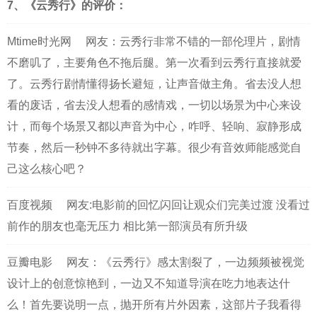
7、《云秀行》的评价：
Mtime时光网
网友：云秀行非常不错的一部伦理片，剧情
不磨叽了，主要角色不拖后腿。第一次看到云秀行直接就爱
了。云秀行剧情懂得扬长避短，让声音做主角。省去没人想
看的废话，省去没人想看的感情戏，一切以场景为中心来设
计，而每个场景又都以声音为中心，咋呼、轻响、寂静形成
节奏，然后一秒钟不多待就出字幕。很少有音效师能感觉自
己这么核心吧？
百度视频
网友:电影前的回忆闪回让观众们完美过渡 没看过
前作的朋友也毫无压力 相比第一部演员有所升级
豆瓣电影
网友：《云秀行》感太割裂了，一边频频被视觉
设计上的创意惊艳到，一边又不知道导演在吃力地表达什
么！首先要说明一点，抛开所有片外因素，这部片子我看得