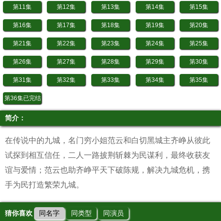
第11集
第12集
第13集
第14集
第15集
第16集
第17集
第18集
第19集
第20集
第21集
第22集
第23集
第24集
第25集
第26集
第27集
第28集
第29集
第30集
第31集
第32集
第33集
第34集
第35集
第36集已完结
简介：
在传说中的九城，名门穷小姐范云和白切黑城主齐峥从彼此
试探到相互信任，二人一路披荆斩棘为民谋利，最终收获友
谊与爱情；范云也助齐峥平天下破陈规，解决九城危机，携
手为民打造繁荣九城。
猜你喜欢
同名字
同类型
同演员