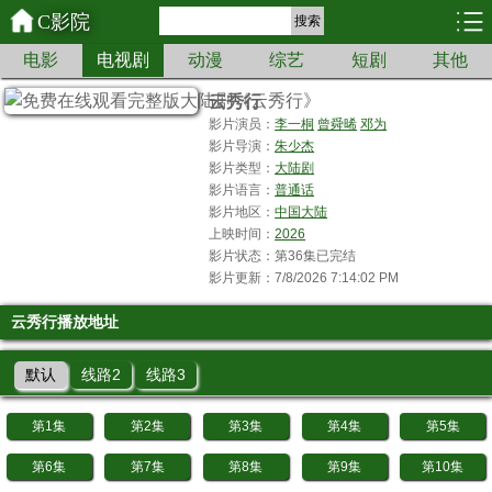
C影院
搜索
电影
电视剧
动漫
综艺
短剧
其他
云秀行
影片演员：
李一桐
曾舜晞
邓为
影片导演：
朱少杰
影片类型：
大陆剧
影片语言：
普通话
影片地区：
中国大陆
上映时间：
2026
影片状态：第36集已完结
影片更新：7/8/2026 7:14:02 PM
云秀行播放地址
默认
线路2
线路3
第1集
第2集
第3集
第4集
第5集
第6集
第7集
第8集
第9集
第10集