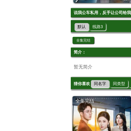
说我公车私用，反手让公司给我
默认
线路3
全集完结
简介：
暂无简介
猜你喜欢
同名字
同类型
全集完结