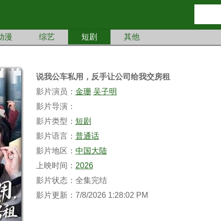
动漫
综艺
短剧
其他
说我公车私用，反手让公司给我交房租
影片演员：
金珊
吴子明
影片导演：
影片类型：
短剧
影片语言：
普通话
影片地区：
中国大陆
上映时间：
2026
影片状态：全集完结
影片更新：7/8/2026 1:28:02 PM