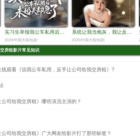
实习生举报我公车私用后，未婚夫却急了
系统让我当炮灰，我让反派磕破头（系统让我做炮灰，我直接扇得它起飞）
2026/中国大陆/短剧
2026/中国大陆/短剧
交房租影片常见知识
在线观看《说我公车私用，反手让公司给我交房租》?
址
让公司给我交房租》哪些演员主演的？
让公司给我交房租》广大网友给影片打了那些标签？