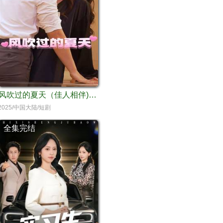
风吹过的夏天（佳人相伴)(间路)(小伙的首富之路)(生存日记)(为交房租我代替房东上班)
2025/中国大陆/短剧
全集完结