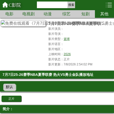
C影院
搜索
电影
电视剧
动漫
综艺
短剧
其他
7
月7日25-26赛季NBA夏季联赛 热火VS勇士金队
影片演员：
影片导演：
影片类型：
篮球
影片语言：
影片地区：
上映时间：
2026
影片状态：正片
影片更新：7/8/2026 2:54:02 PM
7月7日25-26赛季NBA夏季联赛 热火VS勇士金队播放地址
默认
正片
简介：