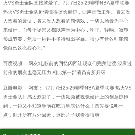
火VS勇士金队直接就爱了。7月7日25-26赛季NBA夏季联赛
热火VS勇士金队剧情懂得扬长避短，让声音做主角。省去没
人想看的废话，省去没人想看的感情戏，一切以场景为中心
来设计，而每个场景又都以声音为中心，咋呼、轻响、寂静
形成节奏，然后一秒钟不多待就出字幕。很少有音效师能感
觉自己这么核心吧？
百度视频
网友:电影前的回忆闪回让观众们完美过渡 没看过
前作的朋友也毫无压力 相比第一部演员有所升级
豆瓣电影
网友：《7月7日25-26赛季NBA夏季联赛 热火VS
勇士金队》感太割裂了，一边频频被视觉设计上的创意惊艳
到，一边又不知道导演在吃力地表达什么！首先要说明一
点，抛开所有片外因素，这部片子我看得很爽。