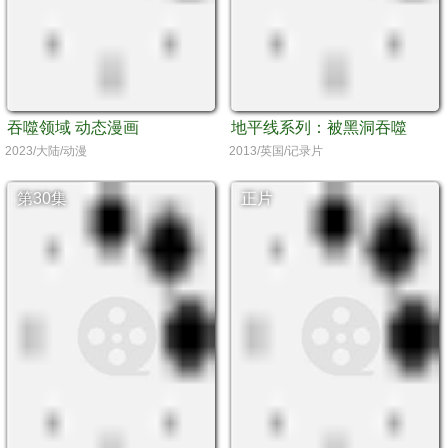
第191集
第192集
第193集
第194集
第195集
第196集
第197集
第198集
第199集
第200集
第201集
第202集
第203集
第204集
第205集
第206集
第207集
第208集
第209集
第210集
吞噬领域 动态漫画
地平线系列：被黑洞吞噬
第211集
第212集
第213集
第214集
第215集
2023/大陆/动漫
2013/英国/记录片
第216集
第217集
第218集
第219集
第220集
第30集
正片
第221集
第222集
第223集
第224集
第225集
第226集
第227集
第228集
第229集
第230集
第231集
第232集
第233集
第234集
第235集