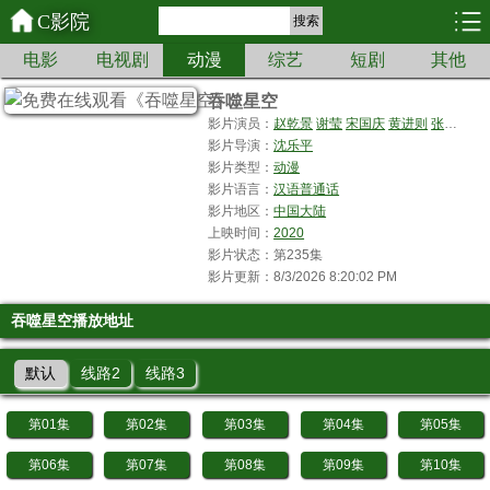
C影院
搜索
电影
电视剧
动漫
综艺
短剧
其他
吞噬星空
影片演员：
赵乾景
谢莹
宋国庆
黄进则
张若瑜
影片导演：
沈乐平
影片类型：
动漫
影片语言：
汉语普通话
影片地区：
中国大陆
上映时间：
2020
影片状态：第235集
影片更新：8/3/2026 8:20:02 PM
吞噬星空播放地址
默认
线路2
线路3
第01集
第02集
第03集
第04集
第05集
第06集
第07集
第08集
第09集
第10集