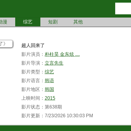
动漫
综艺
短剧
其他
超人回来了
影片演员：
朴柱昊 金东炫 ....
影片导演：
立言先生
影片类型：
综艺
影片语言：
韩语
影片地区：
韩国
上映时间：
2015
影片状态：第638期
影片更新：7/23/2026 10:30:03 PM