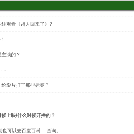
在线观看《超人回来了》?
址
员主演的？
..
友给影片打了那些标签？
时候上映/什么时候开播的？
期也可以去
百度百科
查询。