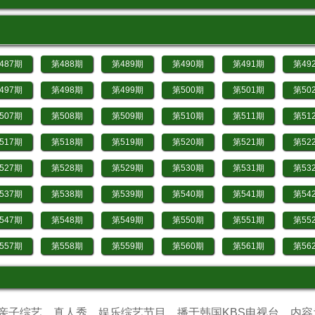
487期
第488期
第489期
第490期
第491期
第49
497期
第498期
第499期
第500期
第501期
第50
507期
第508期
第509期
第510期
第511期
第51
517期
第518期
第519期
第520期
第521期
第52
527期
第528期
第529期
第530期
第531期
第53
537期
第538期
第539期
第540期
第541期
第54
547期
第548期
第549期
第550期
第551期
第55
557期
第558期
第559期
第560期
第561期
第56
567期
第568期
第569期
第570期
第571期
第57
577期
第578期
第579期
第580期
第581期
第58
亲子综艺，真人秀，娱乐综艺节目，播于韩国KBS电视台。内