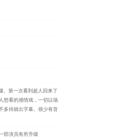
腿。第一次看到超人回来了
人想看的感情戏，一切以场
不多待就出字幕。很少有音
第一部演员有所升级