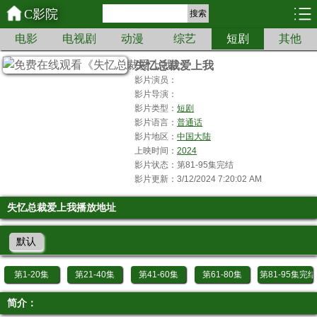
C影院
搜索
电影
电视剧
动漫
综艺
短剧
其他
失忆总裁爱上我
影片演员：
影片导演：
影片类型：
短剧
影片语言：
普通话
影片地区：
中国大陆
上映时间：
2024
影片状态：第81-95集完结
影片更新：3/12/2024 7:20:02 AM
失忆总裁爱上我播放地址
默认
第1-20集
第21-40集
第41-60集
第61-80集
第81-95集完结
简介：