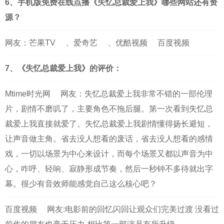
6、手机版免费在线点播《失忆总裁爱上我》哪些网站还有资
源？
网友：
芒果TV
、
爱奇艺
、
优酷视频
百度视频
7、《失忆总裁爱上我》的评价：
Mtime时光网
网友：失忆总裁爱上我非常不错的一部伦理
片，剧情不磨叽了，主要角色不拖后腿。第一次看到失忆总
裁爱上我直接就爱了。失忆总裁爱上我剧情懂得扬长避短，
让声音做主角。省去没人想看的废话，省去没人想看的感情
戏，一切以场景为中心来设计，而每个场景又都以声音为中
心，咋呼、轻响、寂静形成节奏，然后一秒钟不多待就出字
幕。很少有音效师能感觉自己这么核心吧？
百度视频
网友:电影前的回忆闪回让观众们完美过渡 没看过