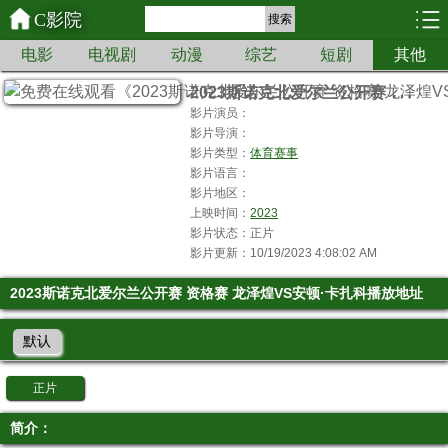
C影院
搜索
电影
电视剧
动漫
综艺
短剧
其他
2
023斯诺克北爱尔兰公开赛 资格赛 龙泽煌VS安顿·卡扎科
影片演员：
影片导演：
影片类型：
体育赛事
影片语言：
影片地区：
上映时间：
2023
影片状态：正片
影片更新：10/19/2023 4:08:02 AM
2023斯诺克北爱尔兰公开赛 资格赛 龙泽煌VS安顿·卡扎科播放地址
默认
正片
简介：