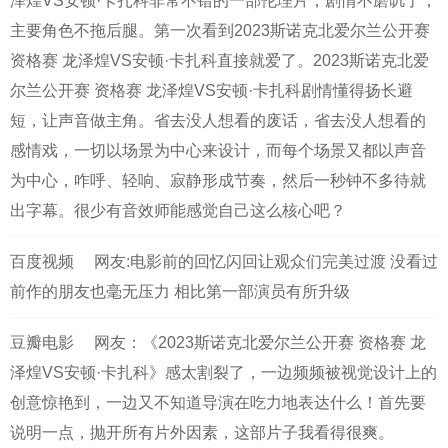
泽煌VS安顿·卡扎科非常不错的一部伦理片，剧情不磨叽了，
主要角色不拖后腿。第一次看到2023斯诺克北爱尔兰公开赛
资格赛 龙泽煌VS安顿·卡扎科直接就爱了。2023斯诺克北爱
尔兰公开赛 资格赛 龙泽煌VS安顿·卡扎科剧情懂得扬长避
短，让声音做主角。省去没人想看的废话，省去没人想看的
感情戏，一切以场景为中心来设计，而每个场景又都以声音
为中心，咋呼、轻响、寂静形成节奏，然后一秒钟不多待就
出字幕。很少有音效师能感觉自己这么核心吧？
百度视频
网友:电影前的回忆闪回让观众们完美过渡 没看过
前作的朋友也毫无压力 相比第一部演员有所升级
豆瓣电影
网友：《2023斯诺克北爱尔兰公开赛 资格赛 龙
泽煌VS安顿·卡扎科》感太割裂了，一边频频被视觉设计上的
创意惊艳到，一边又不知道导演在吃力地表达什么！首先要
说明一点，抛开所有片外因素，这部片子我看得很爽。