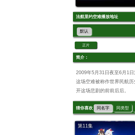
法航里约空难播放地址
默认
正片
简介：
2009年5月31日夜至6
这场空难被称作世界民航历
开这场悲剧的前前后后。
猜你喜欢
同名字
同类型
第11集