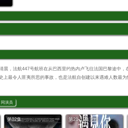
月1日清晨，法航447号航班在从巴西里约热内卢飞往法国巴黎途中
史上最令人匪夷所思的事故，也是法航自创建以来遇难人数最为
同演员
第02集
第21-31集完结