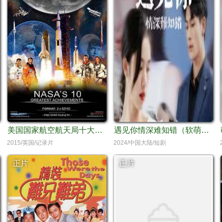
美国国家航空航天局十大成就
遇见你情深难知错（软萌娇妻总裁大叔太难追）
2015/英国/记录片
2024/中国大陆/短剧
正片
正片