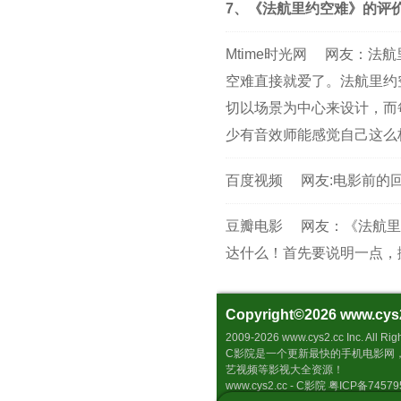
7、《法航里约空难》的评
Mtime时光网
网友：法航
空难直接就爱了。法航里约
切以场景为中心来设计，而
少有音效师能感觉自己这么
百度视频
网友:电影前的
豆瓣电影
网友：《法航里
达什么！首先要说明一点，
Copyright©2026
www.cys
2009-2026 www.cys2.cc 
C影院是一个更新最快的手机电影网
艺视频等影视大全资源！
www.cys2.cc - C影院 粤ICP备7457