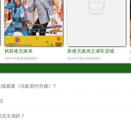
精装难兄难弟
新难兄难弟之湘军进城
1997/中国香港/剧情片
2016/中国大陆/剧情片
在线观看《法航里约空难》?
址
演员主演的？