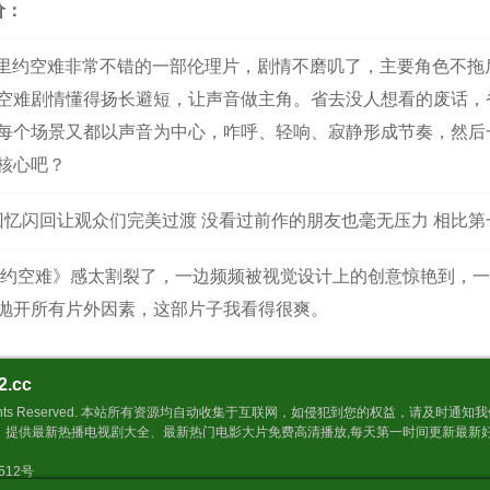
价：
里约空难非常不错的一部伦理片，剧情不磨叽了，主要角色不拖
空难剧情懂得扬长避短，让声音做主角。省去没人想看的废话，
每个场景又都以声音为中心，咋呼、轻响、寂静形成节奏，然后
核心吧？
回忆闪回让观众们完美过渡 没看过前作的朋友也毫无压力 相比
约空难》感太割裂了，一边频频被视觉设计上的创意惊艳到，一
抛开所有片外因素，这部片子我看得很爽。
2.cc
Inc. All Rights Reserved. 本站所有资源均自动收集于互联网，如侵犯到您的权益，请
，提供最新热播电视剧大全、最新热门电影大片免费高清播放,每天第一时间更新最新
9512号