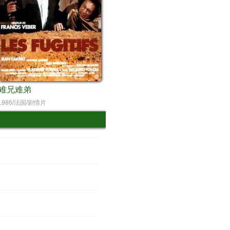
难兄难弟
1986/法国/剧情片