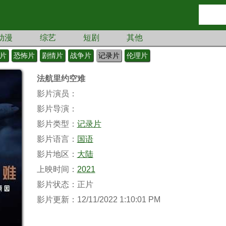
动漫
综艺
短剧
其他
片
恐怖片
剧情片
战争片
记录片
伦理片
法航里约空难
影片演员：
影片导演：
影片类型：
记录片
影片语言：
国语
影片地区：
大陆
上映时间：
2021
影片状态：正片
影片更新：12/11/2022 1:10:01 PM