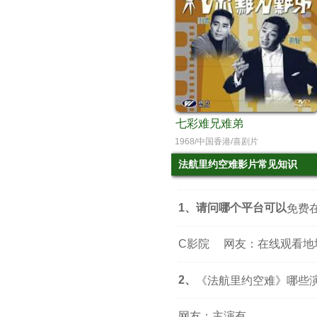
七彩难兄难弟
1968/中国香港/喜剧片
法航里约空难影片常见知识
1、请问哪个平台可以
免费
C影院
网友：在线观看地
2、
《法航里约空难》哪些
网友：主演有