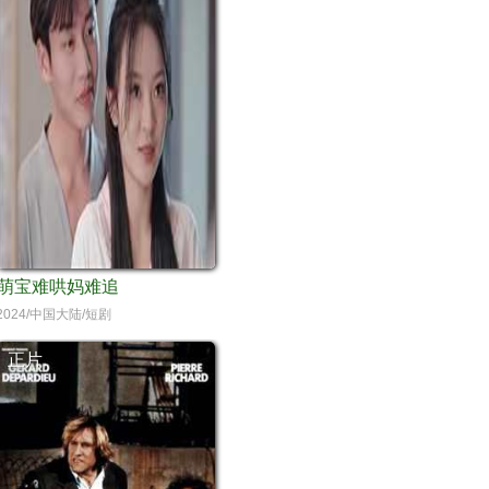
萌宝难哄妈难追
2024/中国大陆/短剧
正片