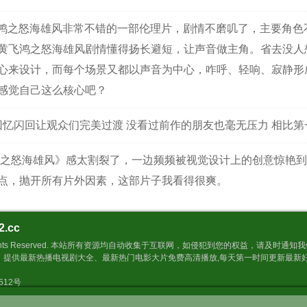
鸿之怒海雄风非常不错的一部伦理片，剧情不磨叽了，主要角色
黄飞鸿之怒海雄风剧情懂得扬长避短，让声音做主角。省去没人
心来设计，而每个场景又都以声音为中心，咋呼、轻响、寂静形
感觉自己这么核心吧？
回忆闪回让观众们完美过渡 没看过前作的朋友也毫无压力 相比
之怒海雄风》感太割裂了，一边频频被视觉设计上的创意惊艳到
点，抛开所有片外因素，这部片子我看得很爽。
2.cc
Inc. All Rights Reserved. 本站所有资源均自动收集于互联网，如侵犯到您的权益，请
，提供最新热播电视剧大全、最新热门电影大片免费高清播放,每天第一时间更新最新
9512号