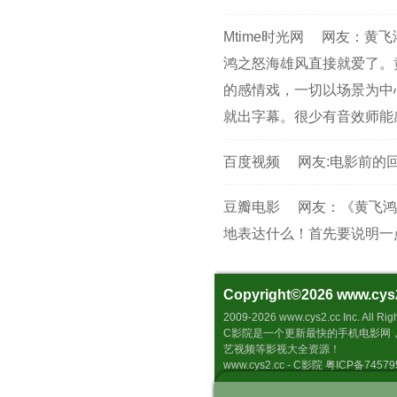
Mtime时光网
网友：黄飞
鸿之怒海雄风直接就爱了。
的感情戏，一切以场景为中
就出字幕。很少有音效师能
百度视频
网友:电影前的
豆瓣电影
网友：《黄飞鸿
地表达什么！首先要说明一
Copyright©2026
www.cys
2009-2026 www.cys2.cc 
C影院是一个更新最快的手机电影网
艺视频等影视大全资源！
www.cys2.cc - C影院 粤ICP备7457