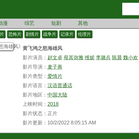
动漫
综艺
短剧
其他
片
恐怖片
剧情片
战争片
记录片
伦理片
黄飞鸿之怒海雄风
影片演员：
赵文卓
母其弥雅
维妮
李璐兵
陈晨
魏小欢
影片导演：
麦子善
影片类型：
爱情片
影片语言：
汉语普通话
影片地区：
中国大陆
上映时间：
2018
影片状态：正片
影片更新：10/2/2022 8:05:15 AM