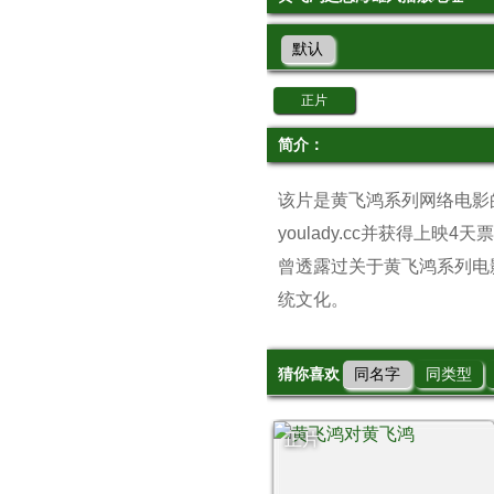
默认
正片
简介：
该片是黄飞鸿系列网络电影
youlady.cc并获得上
曾透露过关于黄飞鸿系列电
统文化。
猜你喜欢
同名字
同类型
正片