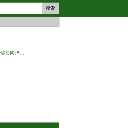
搜索
郜玄铭
泽田谦也