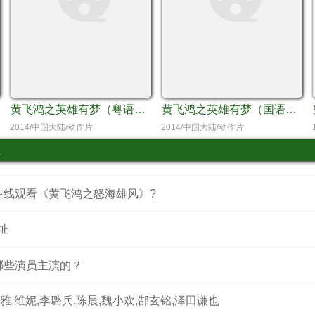
黄飞鸿之英雄有梦（粤语版）
黄飞鸿之英雄有梦（国语版）
2014/中国大陆/动作片
2014/中国大陆/动作片
在线观看《黄飞鸿之怒海雄风》?
址
哪些演员主演的？
,维妮,李璐兵,陈晨,魏小欢,郜玄铭,泽田谦也