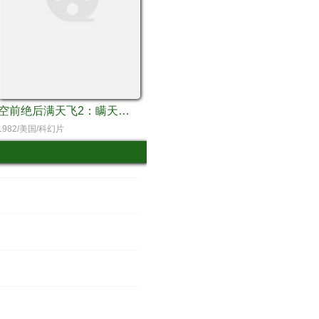
空前绝后满天飞2：瞒天过海飞飞飞
1982/美国/科幻片