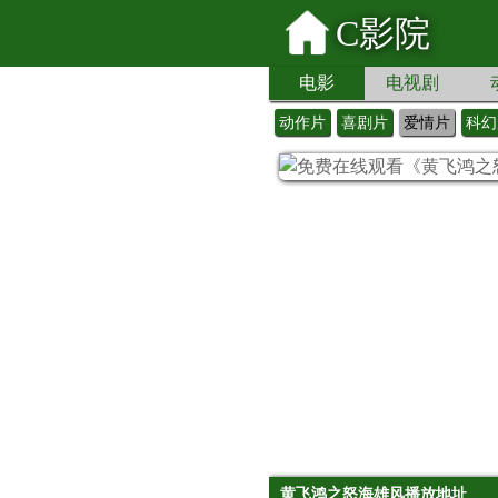
C影院
电影
电视剧
动作片
喜剧片
爱情片
科幻
黄飞鸿之怒海雄风播放地址