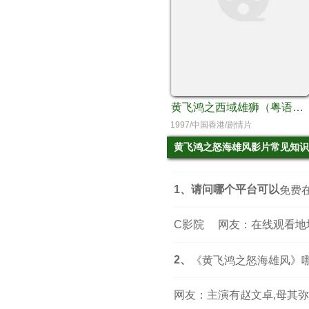
黄飞鸿之西域雄狮（粤语版）
1997/中国香港/剧情片
黄飞鸿之怒海雄风影片常见知识
1、请问哪个平台可以
免费
C影院
网友：在线观看地
2、
《黄飞鸿之怒海雄风》
网友：主演有赵文卓,母其弥雅