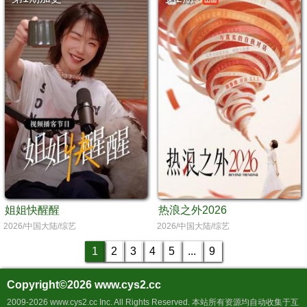
姐姐快醒醒
热浪之外2026
2026/中国大陆/综艺
2026/中国大陆/综艺
1
2
3
4
5
...
9
Copyright©2026
www.cys2.cc
2009-2026 www.cys2.cc Inc. All Rights Reserved. 本站所有资源均自动收集于互