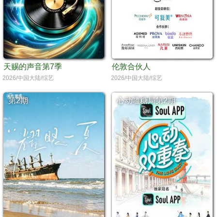
天赐的声音第7季
伦敦合伙人
2026/中国大陆/综艺
2026/中国大陆/综艺
第2期
心动嗑糖局第2期