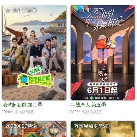
第7期超前彩蛋
第10期加更下
地球超新鲜 第二季
半熟恋人 第五季
2026/中国大陆/综艺
2026/中国大陆/综艺
20260807特辑
万事屋加更第9期