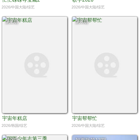
2026/中国大陆/综艺
2026/中国大陆/综艺
第2期
第3期
宇宙年糕店
宇宙帮帮忙
2026/韩国/综艺
2026/中国大陆/综艺