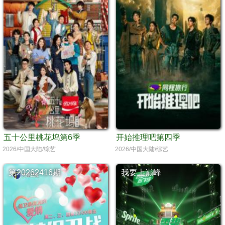
五十公里桃花坞第6季
开始推理吧第四季
2026/中国大陆/综艺
2026/中国大陆/综艺
第20262416期
我要上巅峰