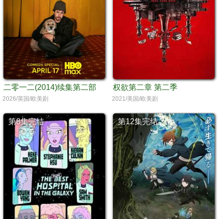
二零一二(2014)续集第二部
权欲第二章 第二季
2026/英国/欧美剧
2021/美国/欧美剧
第8集完结
第12集完结