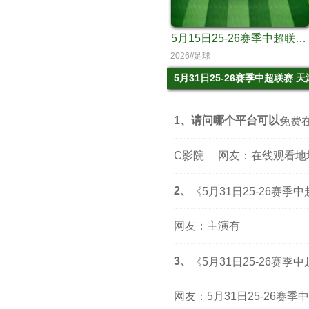
5月15日25-26赛季中超联赛 大连英博海发VS青岛西海岸
2026//足球
5月31日25-26赛季中超联赛
1、请问哪个平台可以
免费在
C影院
网友：在线观看地
2、
《5月31日25-26赛
网友：主演有
3、
《5月31日25-26赛
网友：5月31日25-26赛