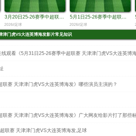
3月20日25-26赛季中超联赛 大连英博海发VS上海海港
5月1日25-26赛季中超联赛 天津津门虎VS武汉三镇
2026//足球
2026//足球
 天津津门虎VS大连英博海发影片常见知识
线观看《5月31日25-26赛季中超联赛 天津津门虎VS大连英博
址
季中超联赛 天津津门虎VS大连英博海发》哪些演员主演的？
季中超联赛 天津津门虎VS大连英博海发》广大网友给影片打了那些
季中超联赛 天津津门虎VS大连英博海发,足球