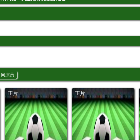
同演员
正片
正片