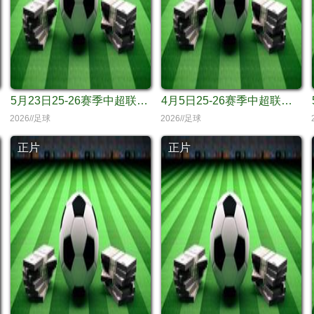
5月23日25-26赛季中超联赛 上海海港VS天津津门虎
4月5日25-26赛季中超联赛 天津津门虎VS上海申花
2026//足球
2026//足球
正片
正片