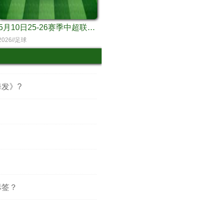
5月10日25-26赛季中超联赛 浙江俱乐部绿城VS天津津门虎
2026//足球
海发》?
标签？